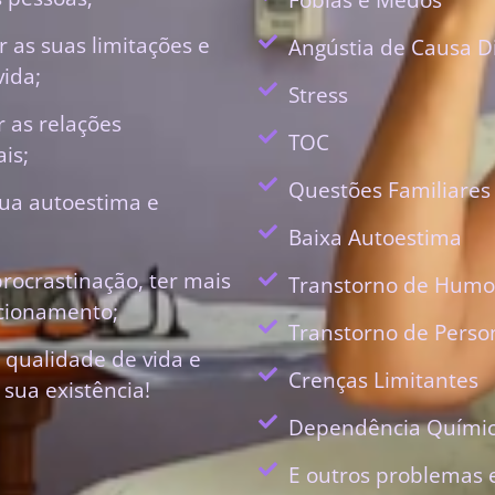
 as suas limitações e
Angústia de Causa D
vida;
Stress
r as relações
TOC
is;
Questões Familiares
ua autoestima e
Baixa Autoestima
procrastinação, ter mais
Transtorno de Humo
ecionamento;
Transtorno de Perso
 qualidade de vida e
Crenças Limitantes
 sua existência!
Dependência Quími
E outros problemas 