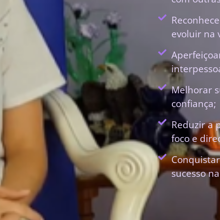
Reconhecer
evoluir na 
Aperfeiçoa
interpessoa
Melhorar s
confiança;
Reduzir a 
foco e dir
Conquistar
sucesso na