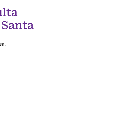
lta
 Santa
sa.