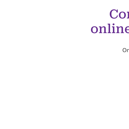
Co
onlin
On