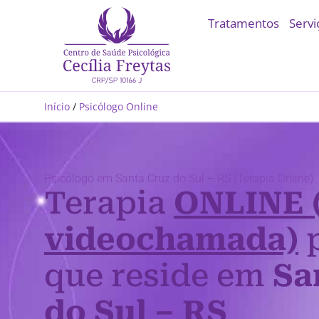
Tratamentos
Servi
Início
/
Psicólogo Online
Psicólogo em Santa Cruz do Sul – RS (Terapia Online)
Terapia
ONLINE 
videochamada)
p
que reside em
Sa
do Sul – RS