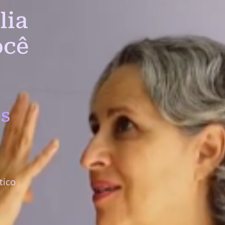
lia
ocê
s
tico