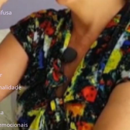
ifusa
r
nalidade
ca
emocionais