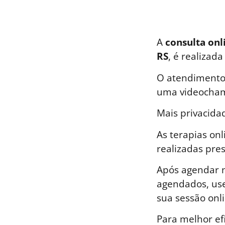
A
consulta onl
RS
, é realizad
O atendimento 
uma videocham
Mais privacida
As terapias on
realizadas pre
Após agendar n
agendados, use
sua sessão onli
Para melhor ef