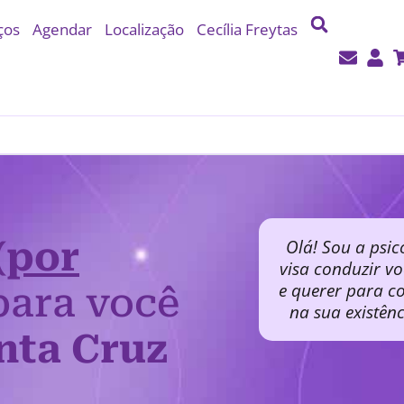
ços
Agendar
Localização
Cecília Freytas
(por
Olá! Sou a psic
visa conduzir v
e querer para co
ara você
na sua existên
nta Cruz