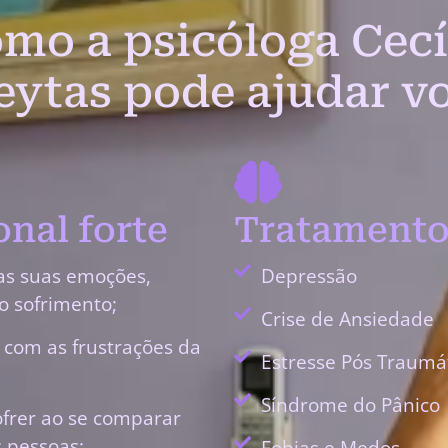
mo a psicóloga Cecí
eytas pode ajudar v
nal forte
Tratamento
as suas emoções,
Depressão
o sofrimento;
Crise de Ansiedade
r com as frustrações da
Estresse Pós Traumá
Síndrome do Pânico
ofrer ao se comparar
 pessoas;
Fobias e Medos