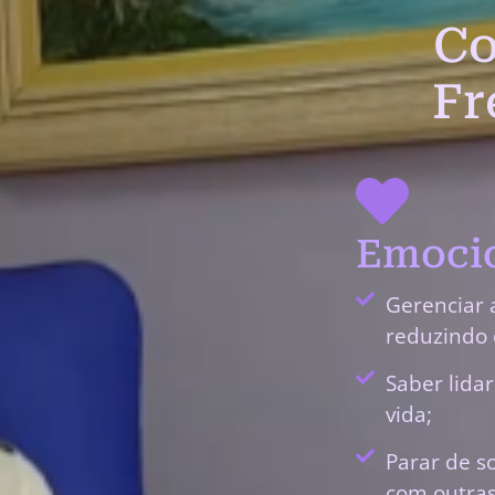
Co
Fr
Emocio
Gerenciar 
reduzindo 
Saber lida
vida;
Parar de s
com outras