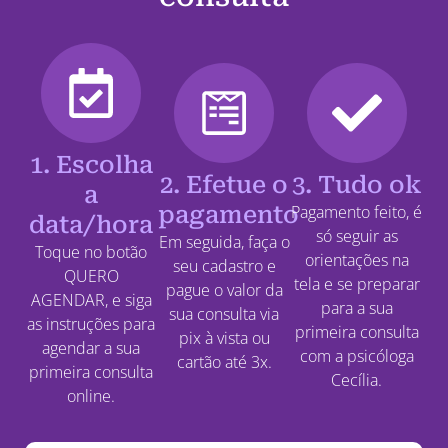
1. Escolha
2. Efetue o
3. Tudo ok
a
pagamento
Pagamento feito, é
data/hora
só seguir as
Em seguida, faça o
Toque no botão
orientações na
seu cadastro e
QUERO
tela e se preparar
pague o valor da
AGENDAR, e siga
para a sua
sua consulta via
as instruções para
primeira consulta
pix à vista ou
agendar a sua
com a psicóloga
cartão até 3x.
primeira consulta
Cecília.
online.