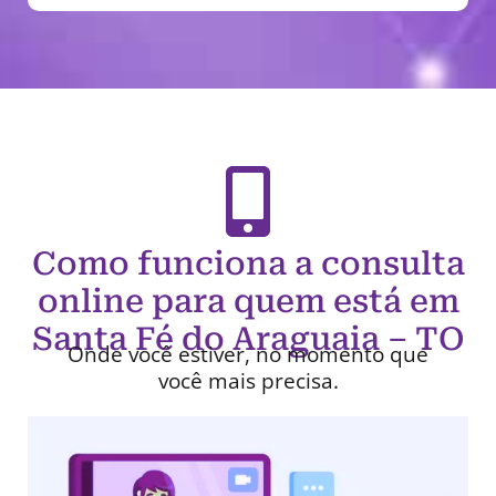
Como funciona a consulta
online para quem está em
Santa Fé do Araguaia – TO
Onde você estiver, no momento que
você mais precisa.