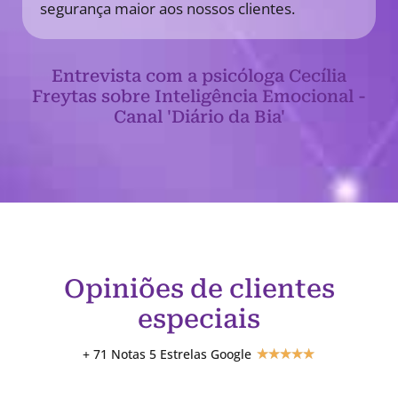
segurança maior aos nossos clientes.
Entrevista com a psicóloga Cecília
Freytas sobre Inteligência Emocional -
Canal 'Diário da Bia'
Opiniões de clientes
especiais
+ 71 Notas 5 Estrelas Google
★
★
★
★
★