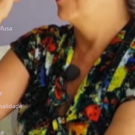
ifusa
r
nalidade
ca