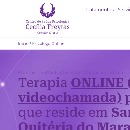
Tratamentos
Servi
Início
/
Psicólogo Online
Psicólogo em Santa Quitéria do Maranhão – MA (Terap
Terapia
ONLINE 
videochamada)
p
que reside em
Sa
Quitéria do Mar