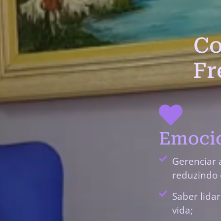
Co
Fr
Emocio
Gerenciar 
reduzindo 
Saber lida
vida;