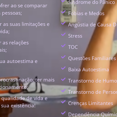
Síndrome do Pânico
ofrer ao se comparar
 pessoas;
Fobias e Medos
 as suas limitações e
Angústia de Causa D
vida;
Stress
r as relações
TOC
is;
Questões Familiares
ua autoestima e
Baixa Autoestima
procrastinação, ter mais
Transtorno de Humo
ecionamento;
Transtorno de Perso
 qualidade de vida e
Crenças Limitantes
 sua existência!
Dependência Quími