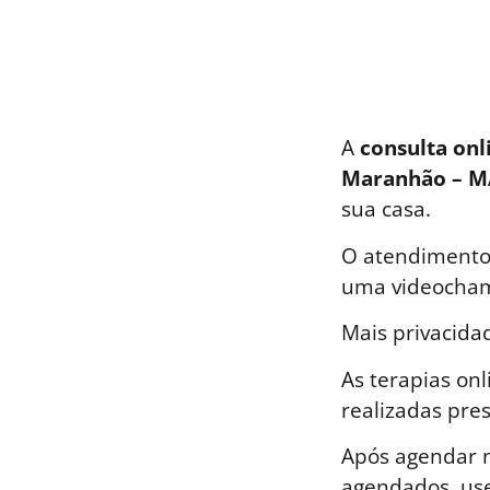
A
consulta onl
Maranhão – M
sua casa.
O atendimento 
uma videocham
Mais privacida
As terapias on
realizadas pre
Após agendar n
agendados, use