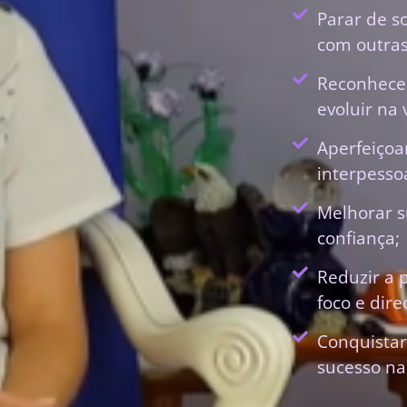
Parar de s
com outras
Reconhecer
evoluir na 
Aperfeiçoa
interpessoa
Melhorar s
confiança;
Reduzir a 
foco e dir
Conquistar
sucesso na