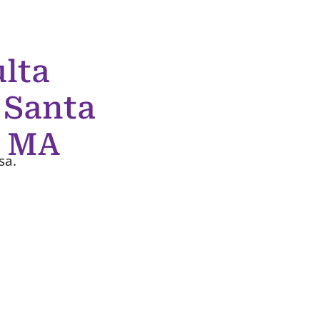
lta
 Santa
– MA
sa.