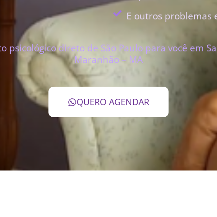
E outros problemas 
 psicológico direto de São Paulo para você em Sa
Maranhão – MA
QUERO AGENDAR