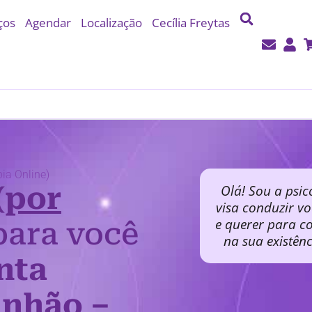
ços
Agendar
Localização
Cecília Freytas
ia Online)
(por
Olá! Sou a psic
visa conduzir v
e querer para co
ara você
na sua existên
nta
anhão –