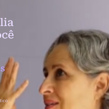
lia
ocê
s
tico