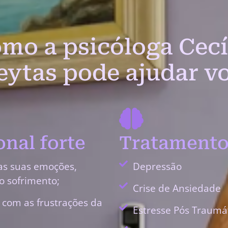
mo a psicóloga Cecí
eytas pode ajudar v
nal forte
Tratamento
as suas emoções,
Depressão
o sofrimento;
Crise de Ansiedade
r com as frustrações da
Estresse Pós Traumá