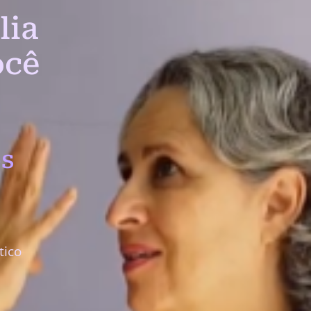
lia
ocê
s
tico