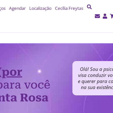
ços
Agendar
Localização
Cecília Freytas
(por
Olá! Sou a psic
visa conduzir v
e querer para co
ara você
na sua existên
nta Rosa