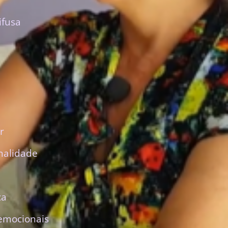
ifusa
r
nalidade
ca
emocionais