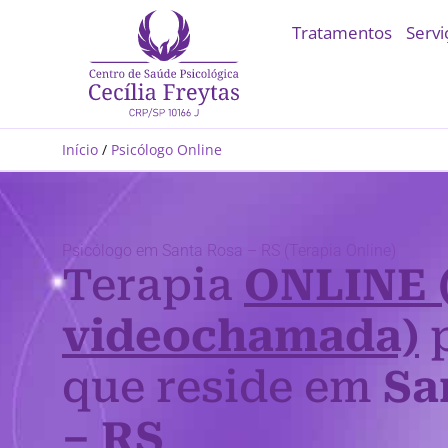
Tratamentos
Servi
Início
/
Psicólogo Online
Psicólogo em Santa Rosa – RS (Terapia Online)
Terapia
ONLINE 
videochamada)
p
que reside em
Sa
– RS