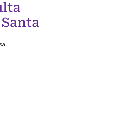
lta
 Santa
sa.