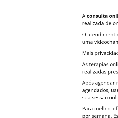
A
consulta onl
realizada de o
O atendimento 
uma videocham
Mais privacida
As terapias on
realizadas pre
Após agendar n
agendados, use
sua sessão onli
Para melhor ef
por semana. E