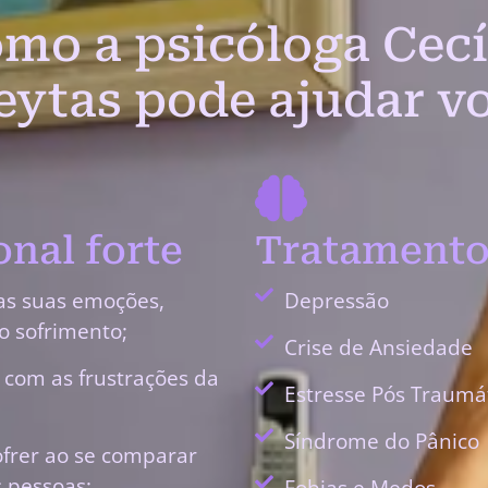
mo a psicóloga Cecí
eytas pode ajudar v
nal forte
Tratamento
as suas emoções,
Depressão
o sofrimento;
Crise de Ansiedade
r com as frustrações da
Estresse Pós Traumá
Síndrome do Pânico
ofrer ao se comparar
 pessoas;
Fobias e Medos