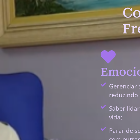
Co
Fr
Emocio
Gerenciar 
reduzindo 
Saber lida
vida;
Parar de s
com outras