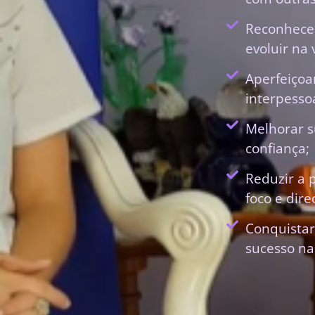
Reconhecer
evoluir na 
Aperfeiçoa
interpessoa
Melhorar s
confiança;
Reduzir a 
foco e dir
Conquistar
sucesso na