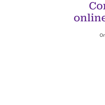
Co
onlin
On