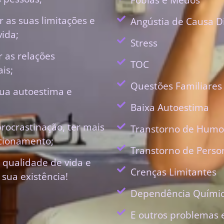
 as suas limitações e
Angústia de Causa D
vida;
Stress
r as relações
TOC
is;
Questões Familiares
ua autoestima e
Baixa Autoestima
procrastinação, ter mais
Transtorno de Humo
ecionamento;
Transtorno de Perso
 qualidade de vida e
Crenças Limitantes
 sua existência!
Dependência Quími
E outros problemas 