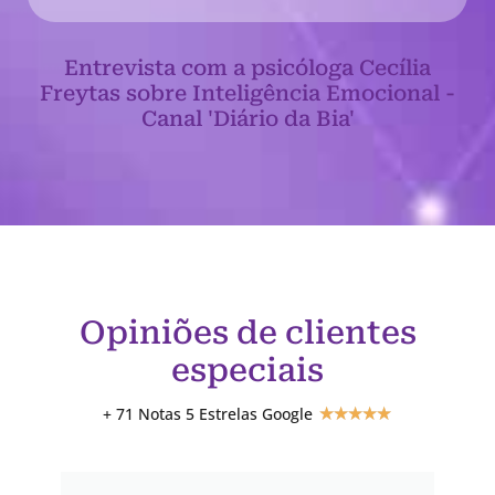
Entrevista com a psicóloga Cecília
Freytas sobre Inteligência Emocional -
Canal 'Diário da Bia'
Opiniões de clientes
especiais
+ 71 Notas 5 Estrelas Google
★
★
★
★
★