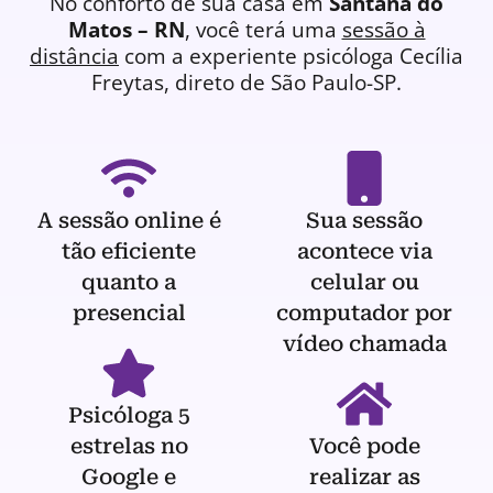
No conforto de sua casa em
Santana do
Matos – RN
, você terá uma
sessão à
distância
com a experiente
psicóloga
Cecília
Freytas, direto de São Paulo-SP.
A sessão online é
Sua sessão
tão eficiente
acontece via
quanto a
celular ou
presencial
computador por
vídeo chamada
Psicóloga 5
estrelas no
Você pode
Google e
realizar as