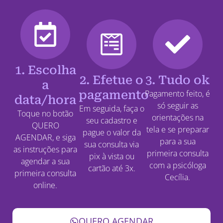
1. Escolha
2. Efetue o
3. Tudo ok
a
pagamento
Pagamento feito, é
data/hora
só seguir as
Em seguida, faça o
Toque no botão
orientações na
seu cadastro e
QUERO
tela e se preparar
pague o valor da
AGENDAR, e siga
para a sua
sua consulta via
as instruções para
primeira consulta
pix à vista ou
agendar a sua
com a psicóloga
cartão até 3x.
primeira consulta
Cecília.
online.
QUERO AGENDAR