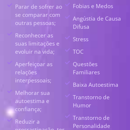
Fobias e Medos
Parar de sofrer ao
se comparar com
Angústia de Causa
outras pessoas;
Difusa
Reconhecer as
Stress
suas limitações e
evoluir na vida;
TOC
Aperfeiçoar as
Questões
relações
Familiares
interpessoais;
Baixa Autoestima
Melhorar sua
Transtorno de
autoestima e
Humor
confiança;
Transtorno de
Reduzir a
Personalidade
procrastinação, ter