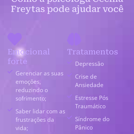
Freytas pode ajudar você
Emocional
Tratamentos
forte
Depressão
Gerenciar as suas
Crise de
emoções,
Ansiedade
reduzindo o
Estresse Pós
sofrimento;
Traumático
Saber lidar com as
Síndrome do
frustrações da
Pânico
vida;