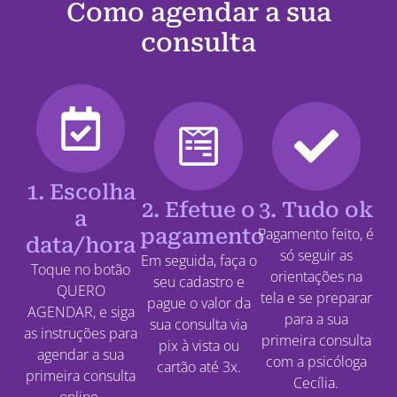
Como agendar a sua
consulta
1. Escolha
2. Efetue o
3. Tudo ok
a
pagamento
Pagamento feito, é
data/hora
só seguir as
Em seguida, faça o
Toque no botão
orientações na
seu cadastro e
QUERO
tela e se preparar
pague o valor da
AGENDAR, e siga
para a sua
sua consulta via
as instruções para
primeira consulta
pix à vista ou
agendar a sua
com a psicóloga
cartão até 3x.
primeira consulta
Cecília.
online.