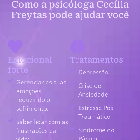
Como a psicóloga Cecília
Freytas pode ajudar você
Emocional
Tratamentos
forte
Depressão
Gerenciar as suas
Crise de
emoções,
Ansiedade
reduzindo o
Estresse Pós
sofrimento;
Traumático
Saber lidar com as
Síndrome do
frustrações da
Pânico
vida;