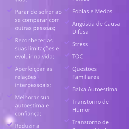
Fobias e Medos
Parar de sofrer ao
se comparar com
Angústia de Causa
outras pessoas;
Difusa
Reconhecer as
Stress
suas limitações e
evoluir na vida;
TOC
Aperfeiçoar as
Questões
relações
Familiares
interpessoais;
Baixa Autoestima
Melhorar sua
Transtorno de
autoestima e
Humor
confiança;
Transtorno de
Reduzir a