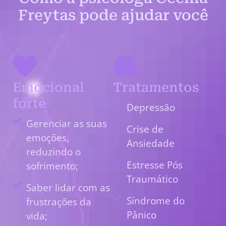
Freytas pode ajudar você
Emocional
Tratamentos
forte
Depressão
Gerenciar as suas
Crise de
emoções,
Ansiedade
reduzindo o
Estresse Pós
sofrimento;
Traumático
Saber lidar com as
Síndrome do
frustrações da
Pânico
vida;