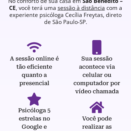
No conforto de sua casa em
São Benedito –
CE
, você terá uma
sessão à distância
com a
experiente
psicóloga
Cecília Freytas, direto
de São Paulo-SP.
A sessão online é
Sua sessão
tão eficiente
acontece via
quanto a
celular ou
presencial
computador por
vídeo chamada
Psicóloga 5
estrelas no
Você pode
Google e
realizar as