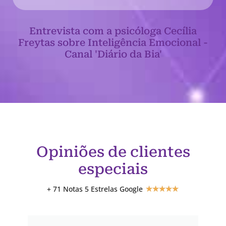
Entrevista com a psicóloga Cecília
Freytas sobre Inteligência Emocional -
Canal 'Diário da Bia'
Opiniões de clientes
especiais
+ 71 Notas 5 Estrelas Google
★
★
★
★
★