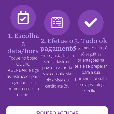
1. Escolha
2. Efetue o
3. Tudo ok
a
pagamento
Pagamento feito, é
data/hora
só seguir as
Em seguida, faça o
Toque no botão
orientações na
seu cadastro e
QUERO
tela e se preparar
pague o valor da
AGENDAR, e siga
para a sua
sua consulta via
as instruções para
primeira consulta
pix à vista ou
agendar a sua
com a psicóloga
cartão até 3x.
primeira consulta
Cecília.
online.
QUERO AGENDAR