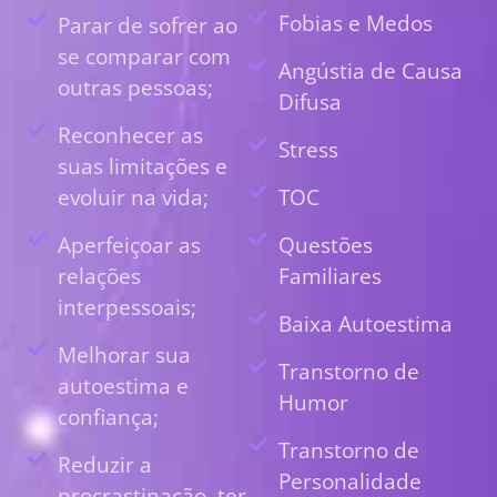
Fobias e Medos
Parar de sofrer ao
se comparar com
Angústia de Causa
outras pessoas;
Difusa
Reconhecer as
Stress
suas limitações e
evoluir na vida;
TOC
Aperfeiçoar as
Questões
relações
Familiares
interpessoais;
Baixa Autoestima
Melhorar sua
Transtorno de
autoestima e
Humor
confiança;
Transtorno de
Reduzir a
Personalidade
procrastinação, ter