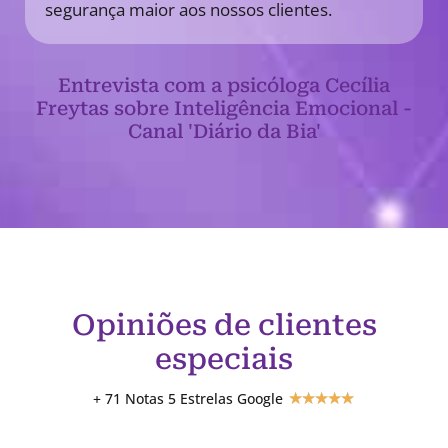
segurança maior aos nossos clientes.
Entrevista com a psicóloga Cecília
Freytas sobre Inteligência Emocional -
Canal 'Diário da Bia'
Opiniões de clientes
especiais
+ 71 Notas 5 Estrelas Google
★
★
★
★
★