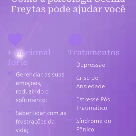
Freytas pode ajudar você
Emocional
Tratamentos
forte
Depressão
Gerenciar as suas
Crise de
emoções,
Ansiedade
reduzindo o
Estresse Pós
sofrimento;
Traumático
Saber lidar com as
Síndrome do
frustrações da
Pânico
vida;