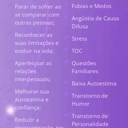
Fobias e Medos
Parar de sofrer ao
se comparar com
Angústia de Causa
outras pessoas;
Difusa
Reconhecer as
Stress
suas limitações e
evoluir na vida;
TOC
Aperfeiçoar as
Questões
relações
Familiares
interpessoais;
Baixa Autoestima
Melhorar sua
Transtorno de
autoestima e
Humor
confiança;
Transtorno de
Reduzir a
Personalidade
procrastinação, ter