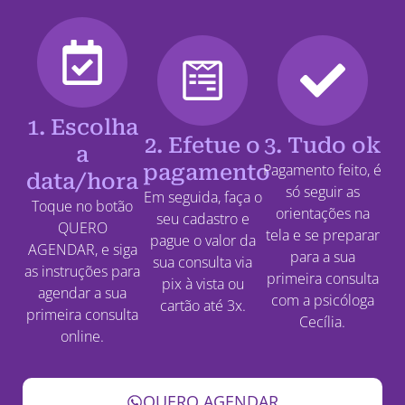
1. Escolha
2. Efetue o
3. Tudo ok
a
pagamento
Pagamento feito, é
data/hora
só seguir as
Em seguida, faça o
Toque no botão
orientações na
seu cadastro e
QUERO
tela e se preparar
pague o valor da
AGENDAR, e siga
para a sua
sua consulta via
as instruções para
primeira consulta
pix à vista ou
agendar a sua
com a psicóloga
cartão até 3x.
primeira consulta
Cecília.
online.
QUERO AGENDAR