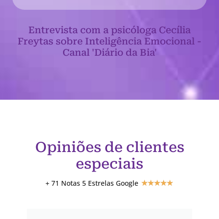
Entrevista com a psicóloga Cecília
Freytas sobre Inteligência Emocional -
Canal 'Diário da Bia'
Opiniões de clientes
especiais
+ 71 Notas 5 Estrelas Google
★
★
★
★
★