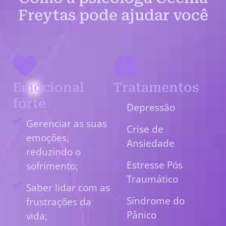
Freytas pode ajudar você
Emocional
Tratamentos
forte
Depressão
Gerenciar as suas
Crise de
emoções,
Ansiedade
reduzindo o
Estresse Pós
sofrimento;
Traumático
Saber lidar com as
Síndrome do
frustrações da
Pânico
vida;