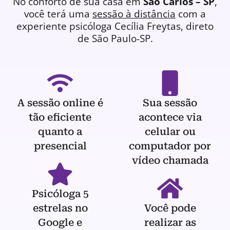
No conforto de sua casa em
São Carlos – SP
,
você terá uma
sessão à distância
com a
experiente
psicóloga
Cecília Freytas, direto
de São Paulo-SP.
A sessão online é
Sua sessão
tão eficiente
acontece via
quanto a
celular ou
presencial
computador por
vídeo chamada
Psicóloga 5
estrelas no
Você pode
Google e
realizar as