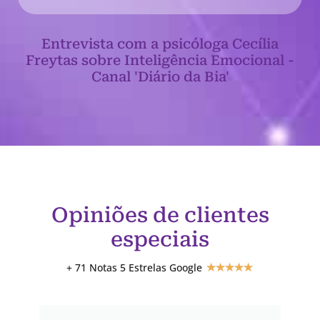
Entrevista com a psicóloga Cecília
Freytas sobre Inteligência Emocional -
Canal 'Diário da Bia'
Opiniões de clientes
especiais
+ 71 Notas 5 Estrelas Google
★
★
★
★
★