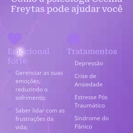
Freytas pode ajudar você
Emocional
Tratamentos
forte
Depressão
Gerenciar as suas
Crise de
emoções,
Ansiedade
reduzindo o
Estresse Pós
sofrimento;
Traumático
Saber lidar com as
Síndrome do
frustrações da
Pânico
vida;