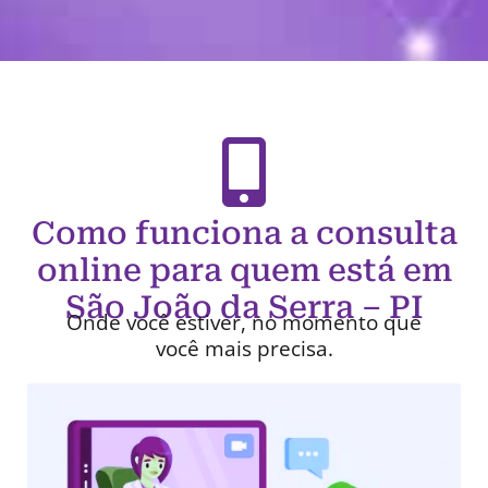
Como funciona a consulta
online para quem está em
São João da Serra – PI
Onde você estiver, no momento que
você mais precisa.