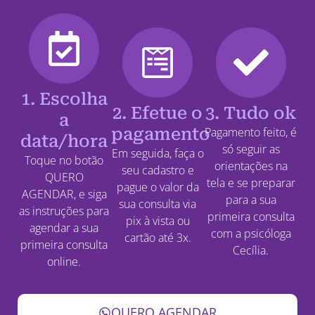
1. Escolha
2. Efetue o
3. Tudo ok
a
pagamento
Pagamento feito, é
data/hora
só seguir as
Em seguida, faça o
Toque no botão
orientações na
seu cadastro e
QUERO
tela e se preparar
pague o valor da
AGENDAR, e siga
para a sua
sua consulta via
as instruções para
primeira consulta
pix à vista ou
agendar a sua
com a psicóloga
cartão até 3x.
primeira consulta
Cecília.
online.
QUERO AGENDAR