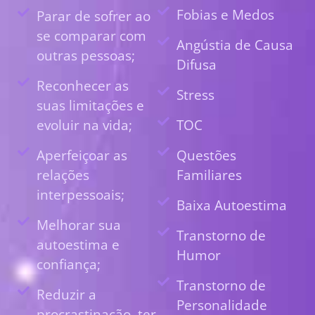
Fobias e Medos
Parar de sofrer ao
se comparar com
Angústia de Causa
outras pessoas;
Difusa
Reconhecer as
Stress
suas limitações e
evoluir na vida;
TOC
Aperfeiçoar as
Questões
relações
Familiares
interpessoais;
Baixa Autoestima
Melhorar sua
Transtorno de
autoestima e
Humor
confiança;
Transtorno de
Reduzir a
Personalidade
procrastinação, ter