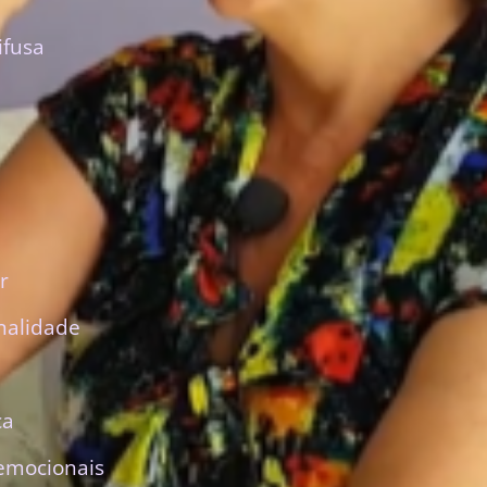
ifusa
r
nalidade
ca
emocionais