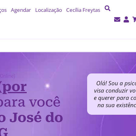
ços
Agendar
Localização
Cecília Freytas
Online)
(por
Olá! Sou a psic
visa conduzir v
e querer para co
ara você
na sua existên
o José do
G