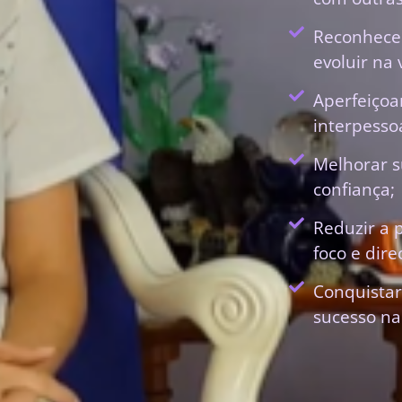
Reconhecer
evoluir na 
Aperfeiçoa
interpessoa
Melhorar s
confiança;
Reduzir a 
foco e dir
Conquistar
sucesso na