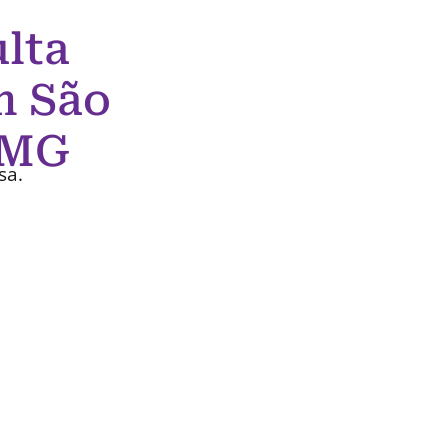
lta
m São
 MG
sa.