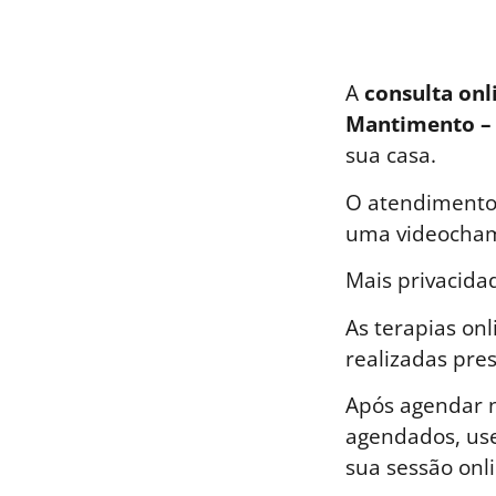
A
consulta onl
Mantimento –
sua casa.
O atendimento 
uma videocham
Mais privacida
As terapias on
realizadas pre
Após agendar n
agendados, use
sua sessão onli