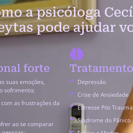
mo a psicóloga Cecí
eytas pode ajudar v
nal forte
Tratamento
as suas emoções,
Depressão
o sofrimento;
Crise de Ansiedade
r com as frustrações da
Estresse Pós Traumá
Síndrome do Pânico
ofrer ao se comparar
 pessoas;
Fobias e Medos