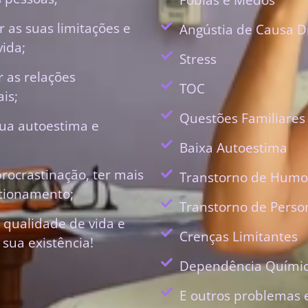
 as suas limitações e
Angústia de Causa D
vida;
Stress
r as relações
TOC
is;
Questões Familiares
ua autoestima e
Baixa Autoestima
procrastinação, ter mais
Transtorno de Humo
ecionamento;
Transtorno de Perso
 qualidade de vida e
Crenças Limitantes
 sua existência!
Dependência Quími
E outros problemas 