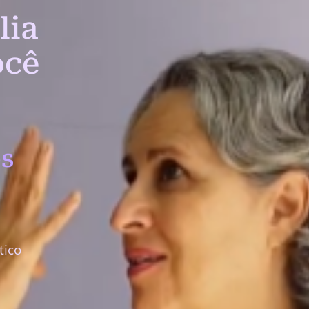
lia
ocê
s
tico