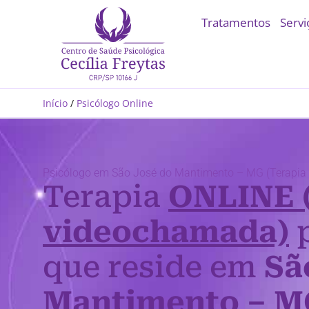
Tratamentos
Servi
Início
/
Psicólogo Online
Psicólogo em São José do Mantimento – MG (Terapia 
Terapia
ONLINE 
videochamada)
p
que reside em
Sã
Mantimento – M