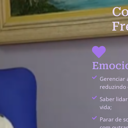
Co
Fr
Emocio
Gerenciar 
reduzindo 
Saber lida
vida;
Parar de s
com outras