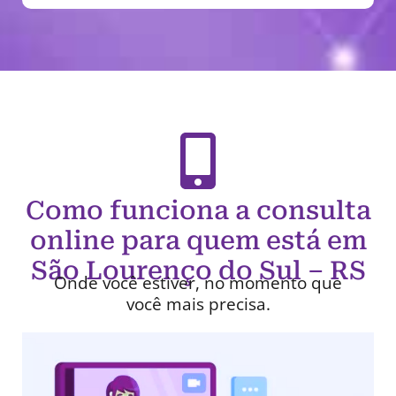
Como funciona a consulta
online para quem está em
São Lourenço do Sul – RS
Onde você estiver, no momento que
você mais precisa.