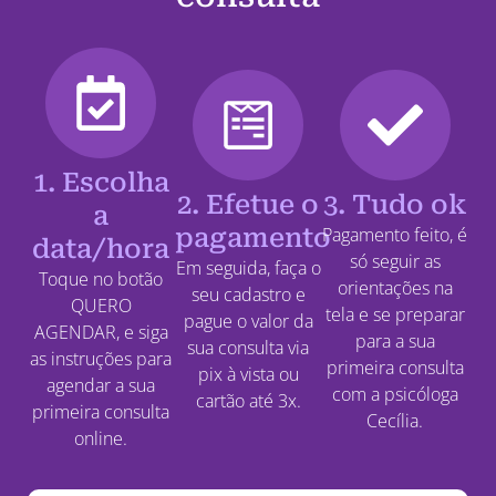
1. Escolha
2. Efetue o
3. Tudo ok
a
pagamento
Pagamento feito, é
data/hora
só seguir as
Em seguida, faça o
Toque no botão
orientações na
seu cadastro e
QUERO
tela e se preparar
pague o valor da
AGENDAR, e siga
para a sua
sua consulta via
as instruções para
primeira consulta
pix à vista ou
agendar a sua
com a psicóloga
cartão até 3x.
primeira consulta
Cecília.
online.