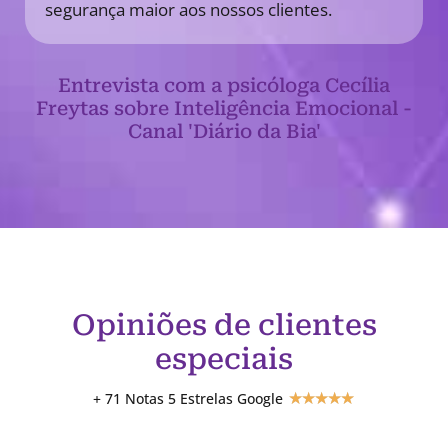
segurança maior aos nossos clientes.
Entrevista com a psicóloga Cecília
Freytas sobre Inteligência Emocional -
Canal 'Diário da Bia'
Opiniões de clientes
especiais
+ 71 Notas 5 Estrelas Google
★
★
★
★
★