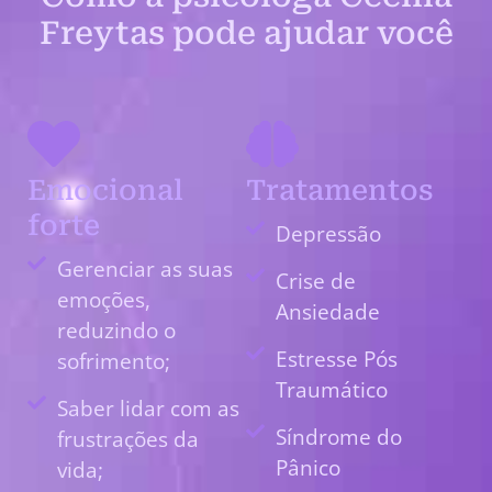
Freytas pode ajudar você
Emocional
Tratamentos
forte
Depressão
Gerenciar as suas
Crise de
emoções,
Ansiedade
reduzindo o
Estresse Pós
sofrimento;
Traumático
Saber lidar com as
Síndrome do
frustrações da
Pânico
vida;