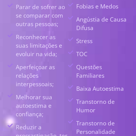
Fobias e Medos
Parar de sofrer ao
se comparar com
Angústia de Causa
outras pessoas;
Difusa
Reconhecer as
Stress
suas limitações e
evoluir na vida;
TOC
Aperfeiçoar as
Questões
relações
Familiares
interpessoais;
Baixa Autoestima
Melhorar sua
Transtorno de
autoestima e
Humor
confiança;
Transtorno de
Reduzir a
Personalidade
procrastinação, ter