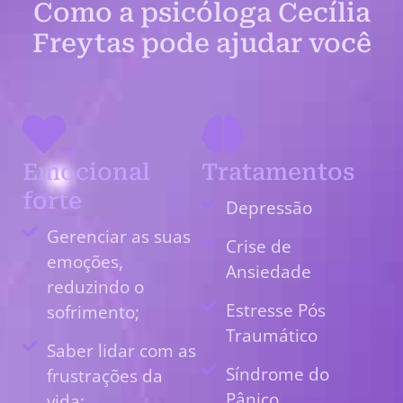
Como a psicóloga Cecília
Freytas pode ajudar você
Emocional
Tratamentos
forte
Depressão
Gerenciar as suas
Crise de
emoções,
Ansiedade
reduzindo o
Estresse Pós
sofrimento;
Traumático
Saber lidar com as
Síndrome do
frustrações da
Pânico
vida;