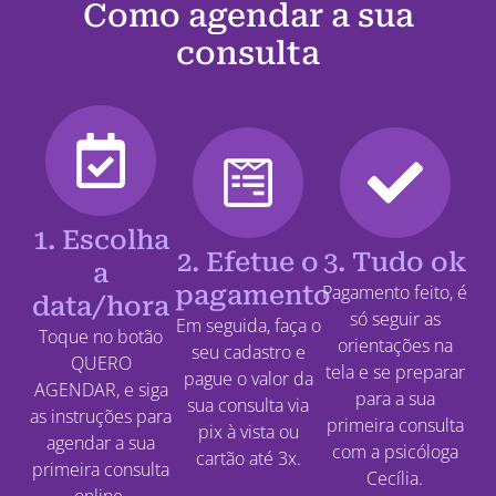
Como agendar a sua
consulta
1. Escolha
2. Efetue o
3. Tudo ok
a
pagamento
Pagamento feito, é
data/hora
só seguir as
Em seguida, faça o
Toque no botão
orientações na
seu cadastro e
QUERO
tela e se preparar
pague o valor da
AGENDAR, e siga
para a sua
sua consulta via
as instruções para
primeira consulta
pix à vista ou
agendar a sua
com a psicóloga
cartão até 3x.
primeira consulta
Cecília.
online.