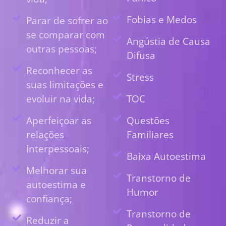
Fobias e Medos
Parar de sofrer ao
se comparar com
Angústia de Causa
outras pessoas;
Difusa
Reconhecer as
Stress
suas limitações e
evoluir na vida;
TOC
Aperfeiçoar as
Questões
relações
Familiares
interpessoais;
Baixa Autoestima
Melhorar sua
Transtorno de
autoestima e
Humor
confiança;
Transtorno de
Reduzir a