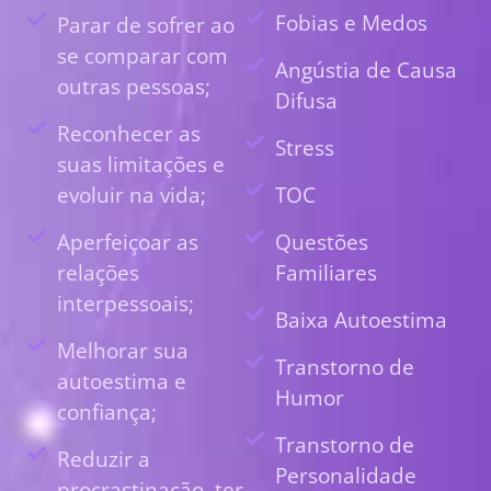
Fobias e Medos
Parar de sofrer ao
se comparar com
Angústia de Causa
outras pessoas;
Difusa
Reconhecer as
Stress
suas limitações e
evoluir na vida;
TOC
Aperfeiçoar as
Questões
relações
Familiares
interpessoais;
Baixa Autoestima
Melhorar sua
Transtorno de
autoestima e
Humor
confiança;
Transtorno de
Reduzir a
Personalidade
procrastinação, ter