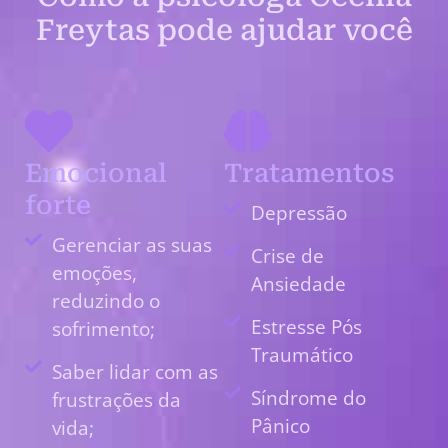
Freytas pode ajudar você
Emocional
Tratamentos
forte
Depressão
Gerenciar as suas
Crise de
emoções,
Ansiedade
reduzindo o
Estresse Pós
sofrimento;
Traumático
Saber lidar com as
Síndrome do
frustrações da
Pânico
vida;