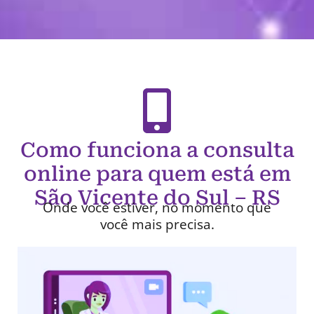
Como funciona a consulta
online para quem está em
São Vicente do Sul – RS
Onde você estiver, no momento que
você mais precisa.