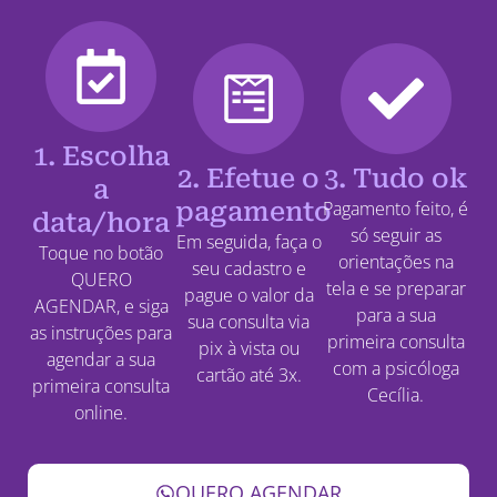
1. Escolha
2. Efetue o
3. Tudo ok
a
pagamento
Pagamento feito, é
data/hora
só seguir as
Em seguida, faça o
Toque no botão
orientações na
seu cadastro e
QUERO
tela e se preparar
pague o valor da
AGENDAR, e siga
para a sua
sua consulta via
as instruções para
primeira consulta
pix à vista ou
agendar a sua
com a psicóloga
cartão até 3x.
primeira consulta
Cecília.
online.
QUERO AGENDAR