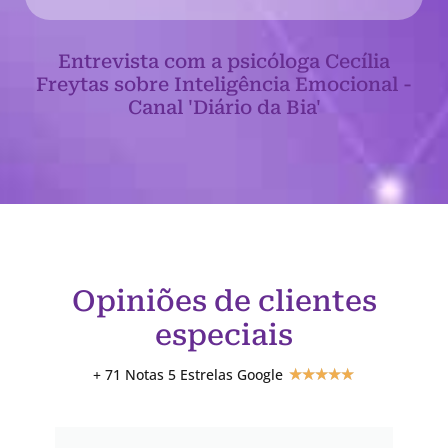
Entrevista com a psicóloga Cecília
Freytas sobre Inteligência Emocional -
Canal 'Diário da Bia'
Opiniões de clientes
especiais
+ 71 Notas 5 Estrelas Google
★
★
★
★
★