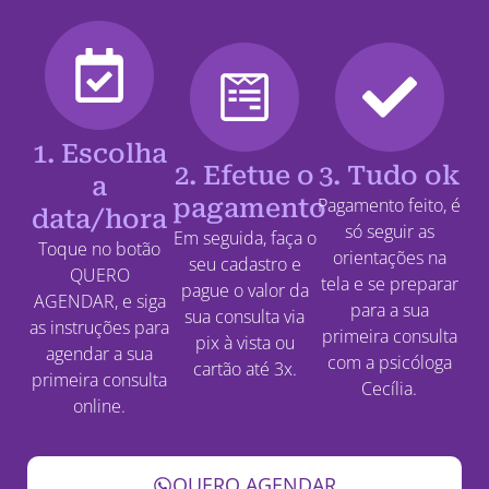
1. Escolha
2. Efetue o
3. Tudo ok
a
pagamento
Pagamento feito, é
data/hora
só seguir as
Em seguida, faça o
Toque no botão
orientações na
seu cadastro e
QUERO
tela e se preparar
pague o valor da
AGENDAR, e siga
para a sua
sua consulta via
as instruções para
primeira consulta
pix à vista ou
agendar a sua
com a psicóloga
cartão até 3x.
primeira consulta
Cecília.
online.
QUERO AGENDAR