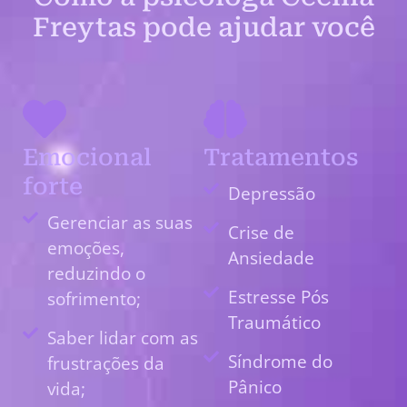
Freytas pode ajudar você
Emocional
Tratamentos
forte
Depressão
Gerenciar as suas
Crise de
emoções,
Ansiedade
reduzindo o
Estresse Pós
sofrimento;
Traumático
Saber lidar com as
Síndrome do
frustrações da
Pânico
vida;