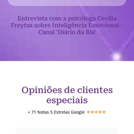
Entrevista com a psicóloga Cecília
Freytas sobre Inteligência Emocional -
Canal 'Diário da Bia'
Opiniões de clientes
especiais
+ 71 Notas 5 Estrelas Google
★
★
★
★
★