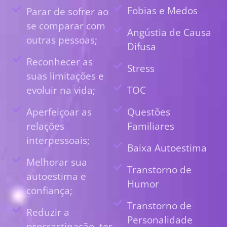
Fobias e Medos
Parar de sofrer ao
se comparar com
Angústia de Causa
outras pessoas;
Difusa
Reconhecer as
Stress
suas limitações e
evoluir na vida;
TOC
Aperfeiçoar as
Questões
relações
Familiares
interpessoais;
Baixa Autoestima
Melhorar sua
Transtorno de
autoestima e
Humor
confiança;
Transtorno de
Reduzir a
Personalidade
procrastinação, ter