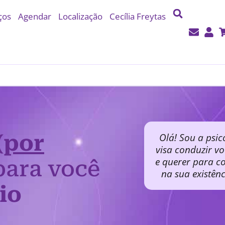
ços
Agendar
Localização
Cecília Freytas
(por
Olá! Sou a psic
visa conduzir v
e querer para co
ara você
na sua existên
io