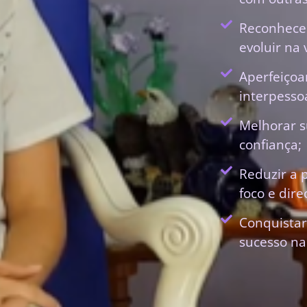
Reconhecer
evoluir na 
Aperfeiçoa
interpessoa
Melhorar s
confiança;
Reduzir a 
foco e dir
Conquistar
sucesso na