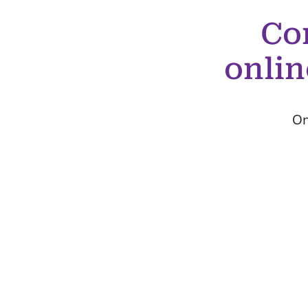
Co
onlin
On