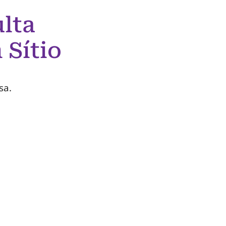
lta
 Sítio
sa.