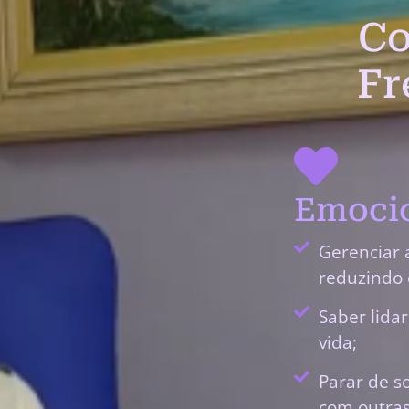
Co
Fr
Emocio
Gerenciar 
reduzindo 
Saber lida
vida;
Parar de s
com outras