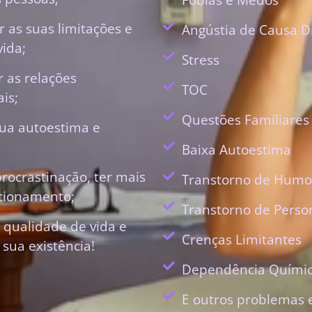
 as suas limitações e
Angústia de Causa D
vida;
Stress
r as relações
TOC
is;
Questões Familiares
ua autoestima e
Baixa Autoestima
procrastinação, ter mais
Transtorno de Humo
ecionamento;
Transtorno de Perso
 qualidade de vida e
Crenças Limitantes
 sua existência!
Dependência Quími
E outros problemas 