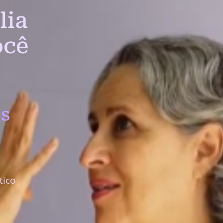
lia
ocê
s
tico