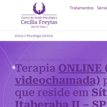
Tratamentos
Servi
Início
/
Psicólogo Online
Psicólogo em Sítio Itaberaba II – SP (Terapia Online)
Terapia
ONLINE 
videochamada)
p
que reside em
Sít
Itaberaba II – SP