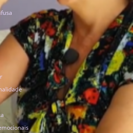
ifusa
r
nalidade
ca
emocionais