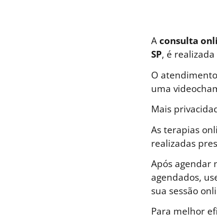
A
consulta onli
SP
, é realizad
O atendimento 
uma videocham
Mais privacida
As terapias on
realizadas pre
Após agendar n
agendados, use
sua sessão onli
Para melhor ef