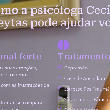
mo a psicóloga Cecí
eytas pode ajudar v
nal forte
Tratamento
as suas emoções,
Depressão
o sofrimento;
Crise de Ansiedade
r com as frustrações da
Estresse Pós Traumá
Síndrome do Pânico
ofrer ao se comparar
 pessoas;
Fobias e Medos