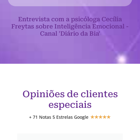
Entrevista com a psicóloga Cecília
Freytas sobre Inteligência Emocional -
Canal 'Diário da Bia'
Opiniões de clientes
especiais
+ 71 Notas 5 Estrelas Google
★
★
★
★
★