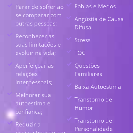
Fobias e Medos
Parar de sofrer ao
se comparar com
Angústia de Causa
outras pessoas;
Difusa
Reconhecer as
Stress
suas limitações e
evoluir na vida;
TOC
Aperfeiçoar as
Questões
relações
Familiares
interpessoais;
Baixa Autoestima
Melhorar sua
Transtorno de
autoestima e
Humor
confiança;
Transtorno de
Reduzir a
Personalidade
procrastinação, ter