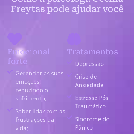
Freytas pode ajudar você
Emocional
Tratamentos
forte
Depressão
Gerenciar as suas
Crise de
emoções,
Ansiedade
reduzindo o
Estresse Pós
sofrimento;
Traumático
Saber lidar com as
Síndrome do
frustrações da
Pânico
vida;