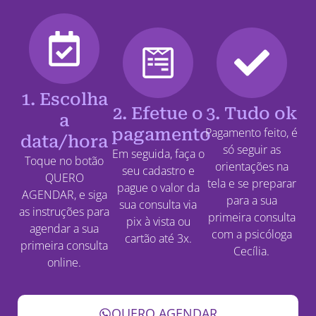
1. Escolha
2. Efetue o
3. Tudo ok
a
pagamento
Pagamento feito, é
data/hora
só seguir as
Em seguida, faça o
Toque no botão
orientações na
seu cadastro e
QUERO
tela e se preparar
pague o valor da
AGENDAR, e siga
para a sua
sua consulta via
as instruções para
primeira consulta
pix à vista ou
agendar a sua
com a psicóloga
cartão até 3x.
primeira consulta
Cecília.
online.
QUERO AGENDAR