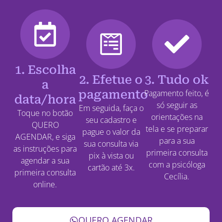
1. Escolha
2. Efetue o
3. Tudo ok
a
pagamento
Pagamento feito, é
data/hora
só seguir as
Em seguida, faça o
Toque no botão
orientações na
seu cadastro e
QUERO
tela e se preparar
pague o valor da
AGENDAR, e siga
para a sua
sua consulta via
as instruções para
primeira consulta
pix à vista ou
agendar a sua
com a psicóloga
cartão até 3x.
primeira consulta
Cecília.
online.
QUERO AGENDAR