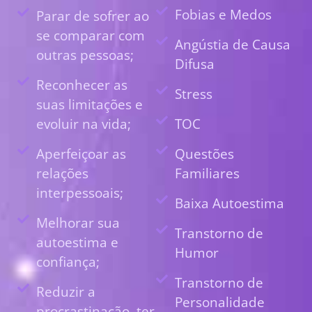
Fobias e Medos
Parar de sofrer ao
se comparar com
Angústia de Causa
outras pessoas;
Difusa
Reconhecer as
Stress
suas limitações e
evoluir na vida;
TOC
Aperfeiçoar as
Questões
relações
Familiares
interpessoais;
Baixa Autoestima
Melhorar sua
Transtorno de
autoestima e
Humor
confiança;
Transtorno de
Reduzir a
Personalidade
procrastinação, ter