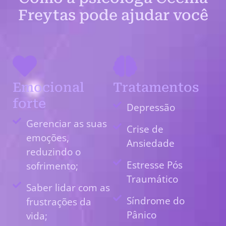
Freytas pode ajudar você
Emocional
Tratamentos
forte
Depressão
Gerenciar as suas
Crise de
emoções,
Ansiedade
reduzindo o
Estresse Pós
sofrimento;
Traumático
Saber lidar com as
Síndrome do
frustrações da
Pânico
vida;