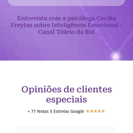
Entrevista com a psicóloga Cecília
Freytas sobre Inteligência Emocional -
Canal 'Diário da Bia'
Opiniões de clientes
especiais
+ 71 Notas 5 Estrelas Google
★
★
★
★
★