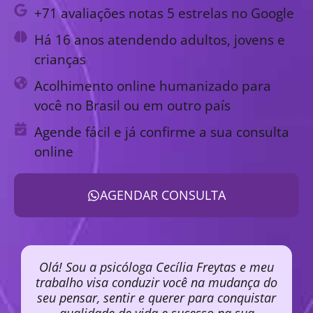
+71 avaliações notas 5 estrelas no Google
Há 16 anos atendendo adultos, jovens e
crianças
Acolhimento online humanizado para
você no Brasil ou em outro país
Agende fácil e já confirme a sua consulta
online
AGENDAR CONSULTA
Olá! Sou a psicóloga Cecília Freytas e meu
trabalho visa conduzir você na mudança do
seu pensar, sentir e querer para conquistar