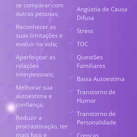
se comparar com
Angústia de Causa
outras pessoas;
Difusa
Reconhecer as
Stress
suas limitações e
evoluir na vida;
TOC
Aperfeiçoar as
Questões
relações
Familiares
interpessoais;
Baixa Autoestima
Melhorar sua
Transtorno de
autoestima e
Humor
confiança;
Transtorno de
Reduzir a
Personalidade
procrastinação, ter
mais foco e
Crenças