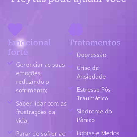
Emocional
Tratamentos
forte
Depressão
Gerenciar as suas
Crise de
emoções,
Ansiedade
reduzindo o
Estresse Pós
sofrimento;
Traumático
Saber lidar com as
Síndrome do
frustrações da
Pânico
vida;
Fobias e Medos
Parar de sofrer ao