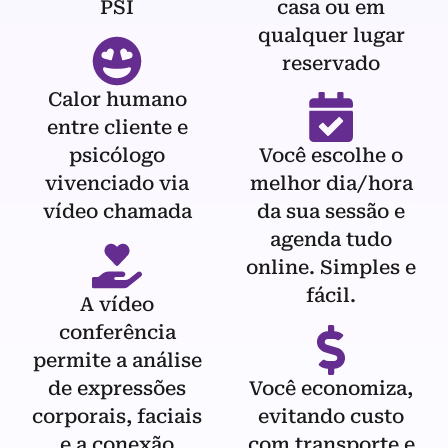
PSI
casa ou em
qualquer lugar
reservado
Calor humano
entre cliente e
psicólogo
Você escolhe o
vivenciado via
melhor dia/hora
vídeo chamada
da sua sessão e
agenda tudo
online. Simples e
fácil.
A vídeo
conferência
permite a análise
de expressões
Você economiza,
corporais, faciais
evitando custo
e a conexão
com transporte e