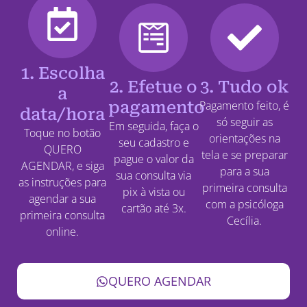
1. Escolha
2. Efetue o
3. Tudo ok
a
pagamento
Pagamento feito, é
data/hora
só seguir as
Em seguida, faça o
Toque no botão
orientações na
seu cadastro e
QUERO
tela e se preparar
pague o valor da
AGENDAR, e siga
para a sua
sua consulta via
as instruções para
primeira consulta
pix à vista ou
agendar a sua
com a psicóloga
cartão até 3x.
primeira consulta
Cecília.
online.
QUERO AGENDAR