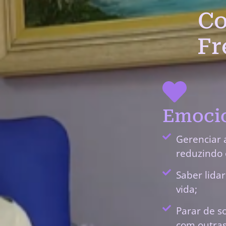
Co
Fr
Emocio
Gerenciar 
reduzindo 
Saber lida
vida;
Parar de s
com outras