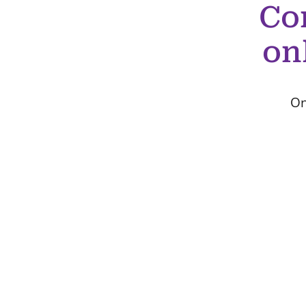
Co
on
On