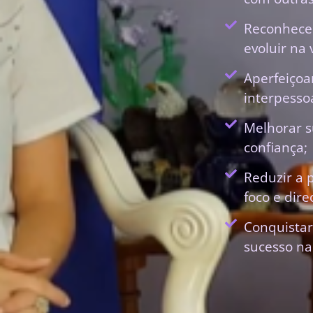
Reconhecer
evoluir na 
Aperfeiçoa
interpessoa
Melhorar s
confiança;
Reduzir a 
foco e dir
Conquistar
sucesso na