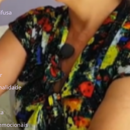
ifusa
r
nalidade
ca
emocionais