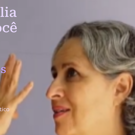
lia
ocê
s
tico