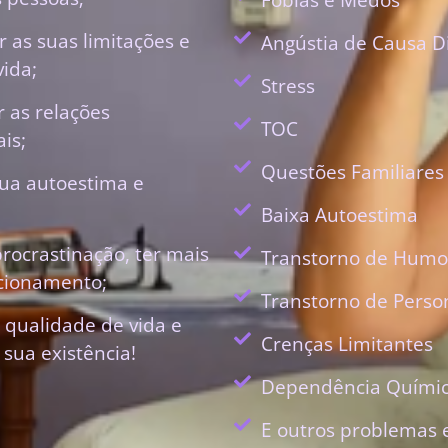
 as suas limitações e
Angústia de Causa D
vida;
Stress
r as relações
TOC
is;
Questões Familiares
ua autoestima e
Baixa Autoestima
procrastinação, ter mais
Transtorno de Humo
ecionamento;
Transtorno de Perso
 qualidade de vida e
Crenças Limitantes
 sua existência!
Dependência Quími
E outros problemas 