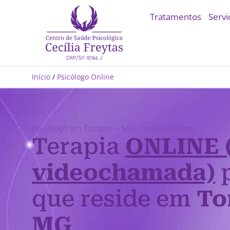
Tratamentos
Servi
Início
/
Psicólogo Online
Psicólogo em Tombos – MG (Terapia Online)
Terapia
ONLINE 
videochamada)
p
que reside em
To
MG