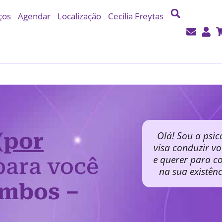
ços
Agendar
Localização
Cecília Freytas
(por
Olá! Sou a psic
visa conduzir v
e querer para co
ara você
na sua existên
mbos –