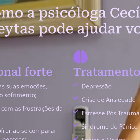
mo a psicóloga Cecí
eytas pode ajudar v
nal forte
Tratamento
as suas emoções,
Depressão
o sofrimento;
Crise de Ansiedade
r com as frustrações da
Estresse Pós Traumá
Síndrome do Pânico
ofrer ao se comparar
 pessoas;
Fobias e Medos