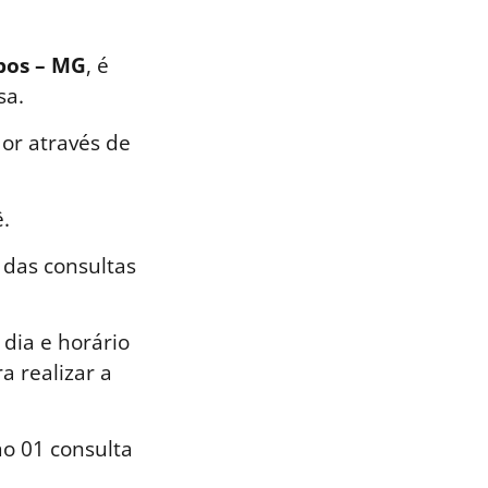
mbos – MG
, é
sa.
or através de
.
 das consultas
dia e horário
a realizar a
o 01 consulta