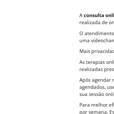
A
consulta onl
realizada de o
O atendimento 
uma videocham
Mais privacida
As terapias on
realizadas pre
Após agendar n
agendados, use
sua sessão onli
Para melhor ef
por semana. E