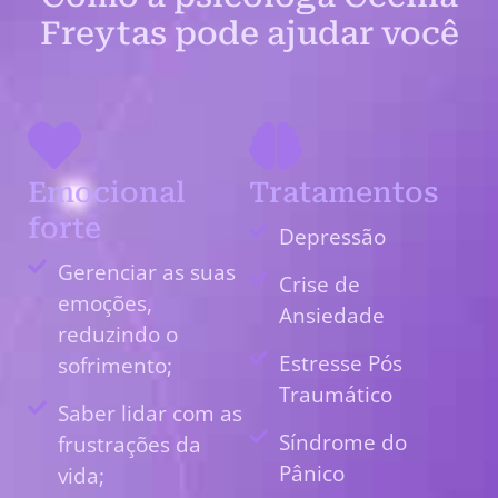
Freytas pode ajudar você
Emocional
Tratamentos
forte
Depressão
Gerenciar as suas
Crise de
emoções,
Ansiedade
reduzindo o
Estresse Pós
sofrimento;
Traumático
Saber lidar com as
Síndrome do
frustrações da
Pânico
vida;