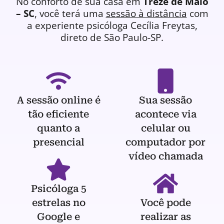
No conforto de sua casa em
Treze de Maio
– SC
, você terá uma
sessão à distância
com
a experiente
psicóloga
Cecília Freytas,
direto de São Paulo-SP.
A sessão online é
Sua sessão
tão eficiente
acontece via
quanto a
celular ou
presencial
computador por
vídeo chamada
Psicóloga 5
estrelas no
Você pode
Google e
realizar as