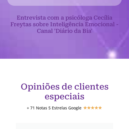
Entrevista com a psicóloga Cecília
Freytas sobre Inteligência Emocional -
Canal 'Diário da Bia'
Opiniões de clientes
especiais
+ 71 Notas 5 Estrelas Google
★
★
★
★
★