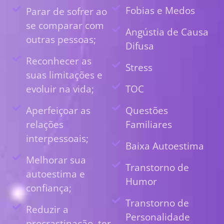
Fobias e Medos
Parar de sofrer ao
se comparar com
Angústia de Causa
outras pessoas;
Difusa
Reconhecer as
Stress
suas limitações e
evoluir na vida;
TOC
Aperfeiçoar as
Questões
relações
Familiares
interpessoais;
Baixa Autoestima
Melhorar sua
Transtorno de
autoestima e
Humor
confiança;
Transtorno de
Reduzir a
Personalidade
procrastinação, ter