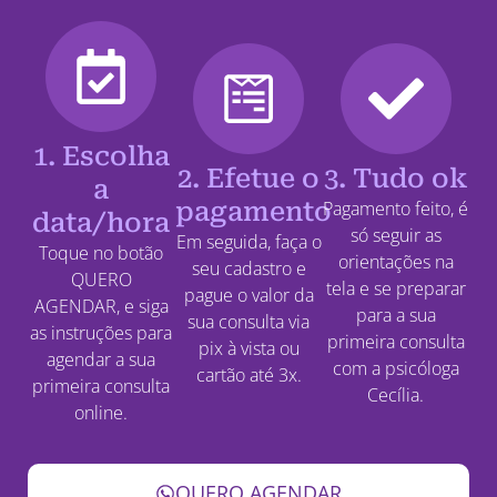
1. Escolha
2. Efetue o
3. Tudo ok
a
pagamento
Pagamento feito, é
data/hora
só seguir as
Em seguida, faça o
Toque no botão
orientações na
seu cadastro e
QUERO
tela e se preparar
pague o valor da
AGENDAR, e siga
para a sua
sua consulta via
as instruções para
primeira consulta
pix à vista ou
agendar a sua
com a psicóloga
cartão até 3x.
primeira consulta
Cecília.
online.
QUERO AGENDAR