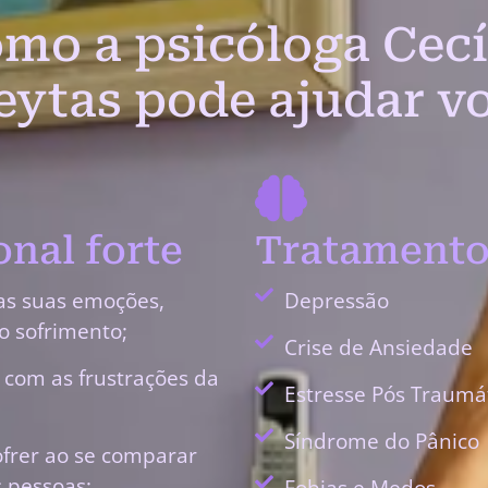
mo a psicóloga Cecí
eytas pode ajudar v
nal forte
Tratamento
as suas emoções,
Depressão
o sofrimento;
Crise de Ansiedade
r com as frustrações da
Estresse Pós Traumá
Síndrome do Pânico
ofrer ao se comparar
 pessoas;
Fobias e Medos