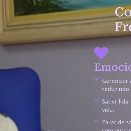
Co
Fr
Emocio
Gerenciar 
reduzindo 
Saber lida
vida;
Parar de s
com outras