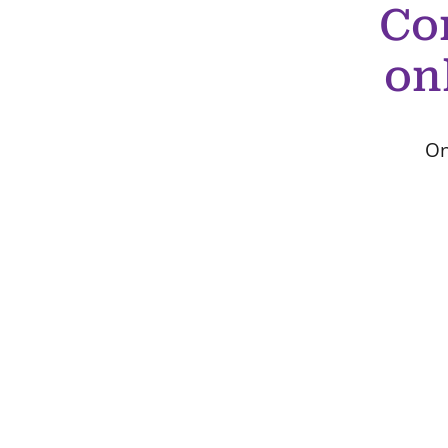
Co
on
On