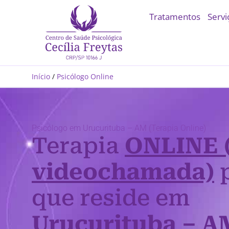
Tratamentos
Servi
Início
/
Psicólogo Online
Psicólogo em Urucurituba – AM (Terapia Online)
Terapia
ONLINE 
videochamada)
p
que reside em
Urucurituba – A