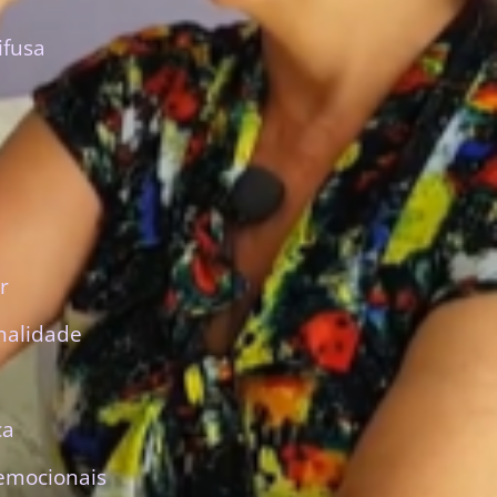
ifusa
r
nalidade
ca
emocionais