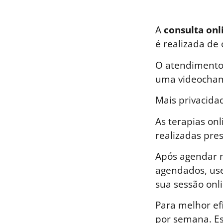
A
consulta onl
é realizada de
O atendimento 
uma videocham
Mais privacida
As terapias on
realizadas pre
Após agendar n
agendados, use
sua sessão onli
Para melhor ef
por semana. E