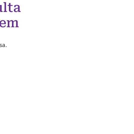
lta
 em
sa.