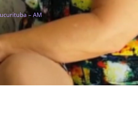
rucurituba – AM