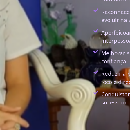
Reconhecer
evoluir na 
Aperfeiçoa
interpessoa
Melhorar s
confiança;
Reduzir a 
foco e dir
Conquistar
sucesso na