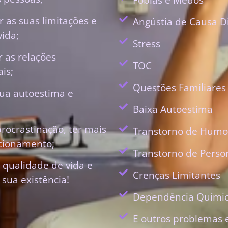
 as suas limitações e
Angústia de Causa D
vida;
Stress
r as relações
TOC
is;
Questões Familiares
ua autoestima e
Baixa Autoestima
procrastinação, ter mais
Transtorno de Humo
ecionamento;
Transtorno de Perso
 qualidade de vida e
Crenças Limitantes
 sua existência!
Dependência Quími
E outros problemas 