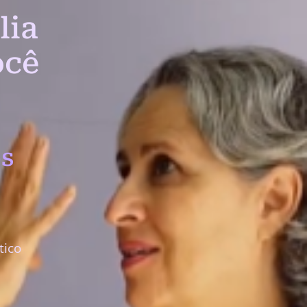
lia
ocê
s
tico