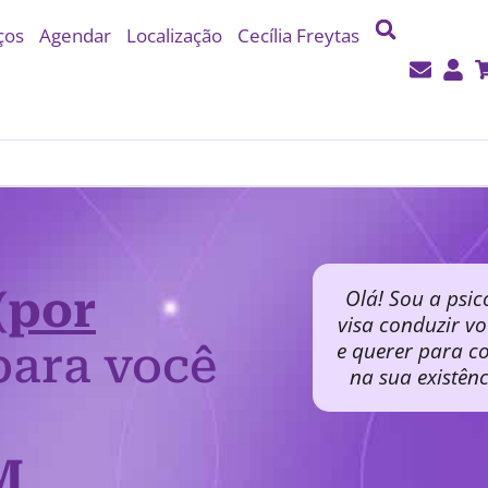
ços
Agendar
Localização
Cecília Freytas
(por
Olá! Sou a psic
visa conduzir v
e querer para co
ara você
na sua existên
M