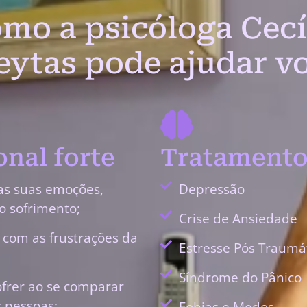
mo a psicóloga Cecí
eytas pode ajudar v
nal forte
Tratamento
as suas emoções,
Depressão
o sofrimento;
Crise de Ansiedade
r com as frustrações da
Estresse Pós Traumá
Síndrome do Pânico
ofrer ao se comparar
 pessoas;
Fobias e Medos