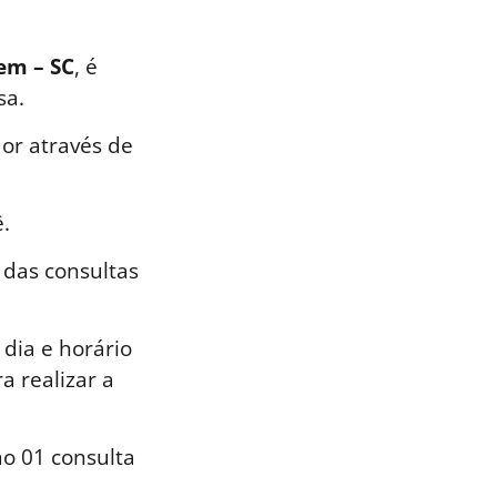
gem – SC
, é
sa.
or através de
.
 das consultas
dia e horário
a realizar a
o 01 consulta