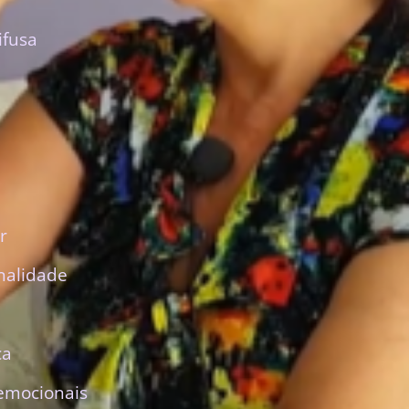
ifusa
r
nalidade
ca
emocionais