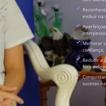
Reconhecer
evoluir na 
Aperfeiçoa
interpessoa
Melhorar s
confiança;
Reduzir a 
foco e dir
Conquistar
sucesso na