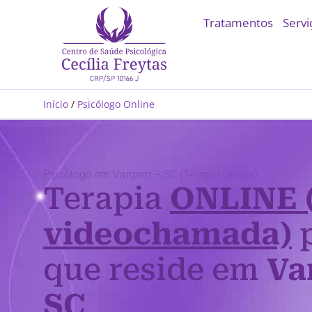
Tratamentos
Servi
Início
/
Psicólogo Online
Psicólogo em Vargem – SC (Terapia Online)
Terapia
ONLINE 
videochamada)
p
que reside em
Va
SC