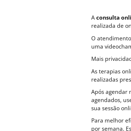
A
consulta onl
realizada de o
O atendimento 
uma videocham
Mais privacida
As terapias on
realizadas pre
Após agendar n
agendados, use
sua sessão onli
Para melhor ef
por semana. E