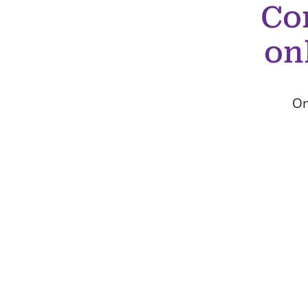
Co
on
On