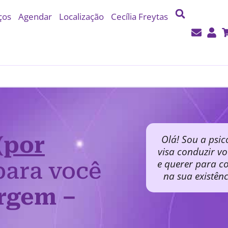
ços
Agendar
Localização
Cecília Freytas
(por
Olá! Sou a psic
visa conduzir v
e querer para co
ara você
na sua existên
rgem –