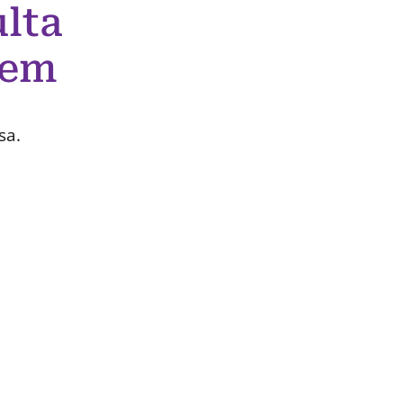
lta
 em
sa.