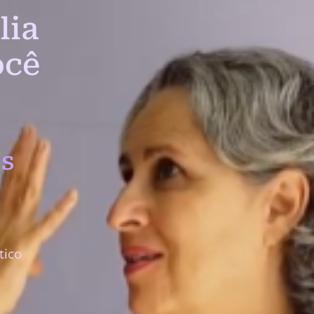
lia
ocê
s
tico