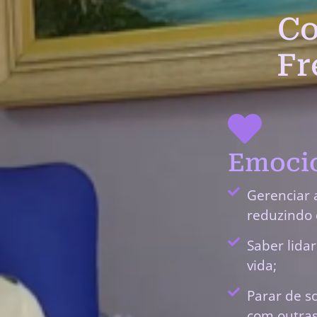
Co
Fr
Emocio
Gerenciar 
reduzindo 
Saber lida
vida;
Parar de s
com outras