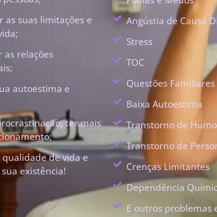
 as suas limitações e
Angústia de Causa D
vida;
Stress
r as relações
TOC
is;
Questões Familiares
ua autoestima e
Baixa Autoestima
procrastinação, ter mais
Transtorno de Humo
ecionamento;
Transtorno de Perso
 qualidade de vida e
Crenças Limitantes
 sua existência!
Dependência Quími
E outros problemas 