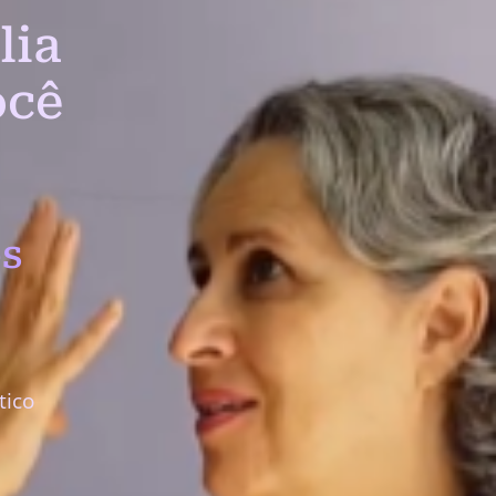
lia
ocê
s
tico