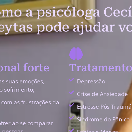
mo a psicóloga Cecí
eytas pode ajudar v
nal forte
Tratamento
as suas emoções,
Depressão
o sofrimento;
Crise de Ansiedade
r com as frustrações da
Estresse Pós Traumá
Síndrome do Pânico
ofrer ao se comparar
 pessoas;
Fobias e Medos