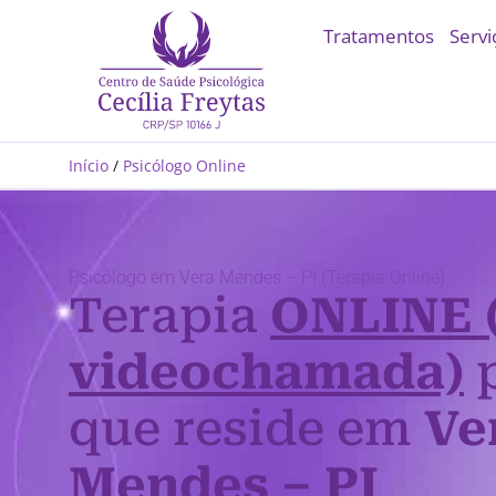
Tratamentos
Servi
Início
/
Psicólogo Online
Psicólogo em Vera Mendes – PI (Terapia Online)
Terapia
ONLINE 
videochamada)
p
que reside em
Ve
Mendes – PI