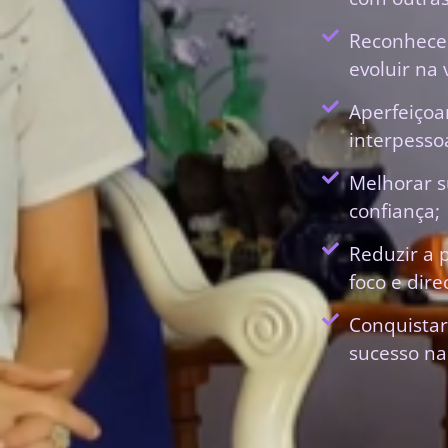
Reconhecer
evoluir na 
Aperfeiçoa
interpessoa
Melhorar s
confiança;
Reduzir a 
foco e dir
Conquistar
sucesso na