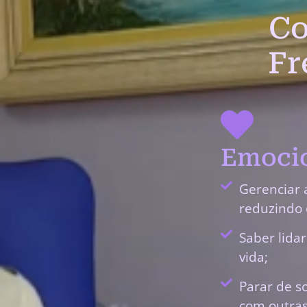
Co
Fr
Emocio
Gerenciar 
reduzindo 
Saber lida
vida;
Parar de s
com outras