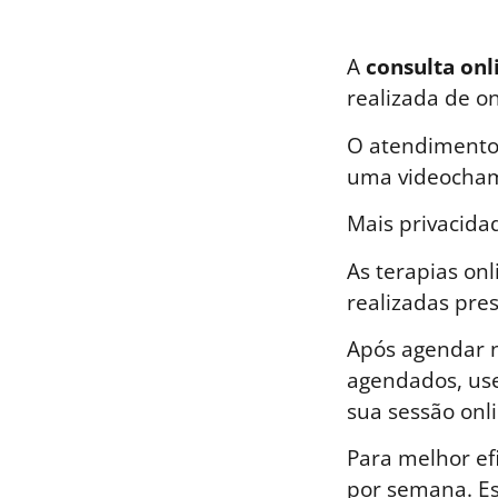
A
consulta onl
realizada de o
O atendimento 
uma videocham
Mais privacida
As terapias on
realizadas pre
Após agendar n
agendados, use
sua sessão onli
Para melhor ef
por semana. E