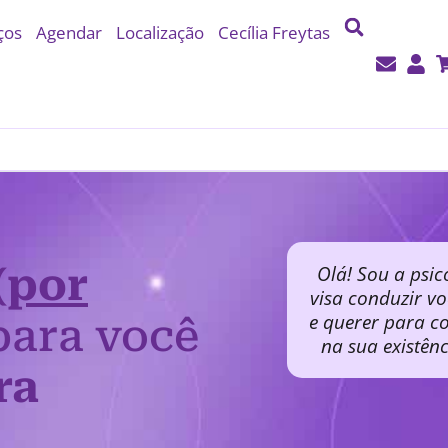
ços
Agendar
Localização
Cecília Freytas
(por
Olá! Sou a psic
visa conduzir v
e querer para co
ara você
na sua existên
ra