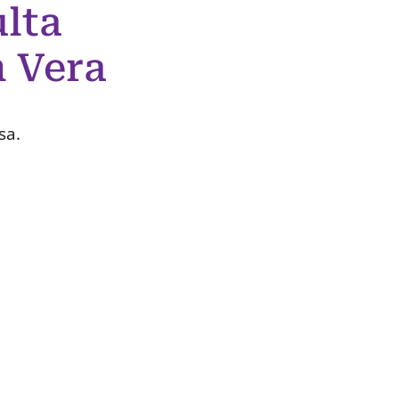
lta
m Vera
sa.