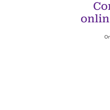
Co
onlin
On