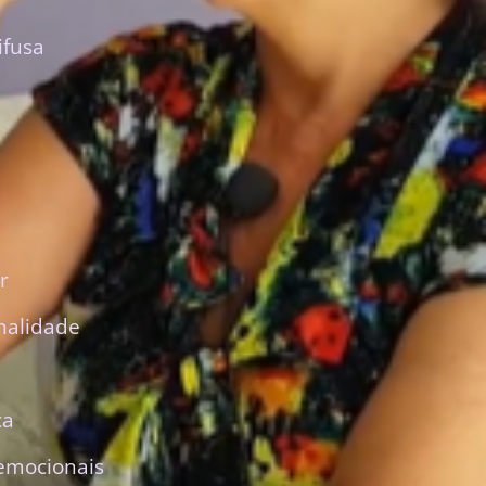
ifusa
r
nalidade
ca
emocionais