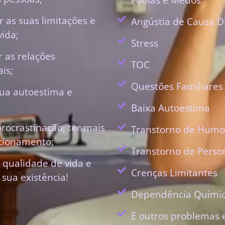
 as suas limitações e
Angústia de Causa D
vida;
Stress
r as relações
TOC
is;
Questões Familiares
ua autoestima e
Baixa Autoestima
procrastinação, ter mais
Transtorno de Humo
ecionamento;
Transtorno de Perso
 qualidade de vida e
Crenças Limitantes
 sua existência!
Dependência Quími
E outros problemas 