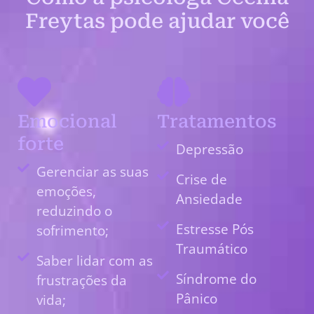
Freytas pode ajudar você
Emocional
Tratamentos
forte
Depressão
Gerenciar as suas
Crise de
emoções,
Ansiedade
reduzindo o
Estresse Pós
sofrimento;
Traumático
Saber lidar com as
Síndrome do
frustrações da
Pânico
vida;