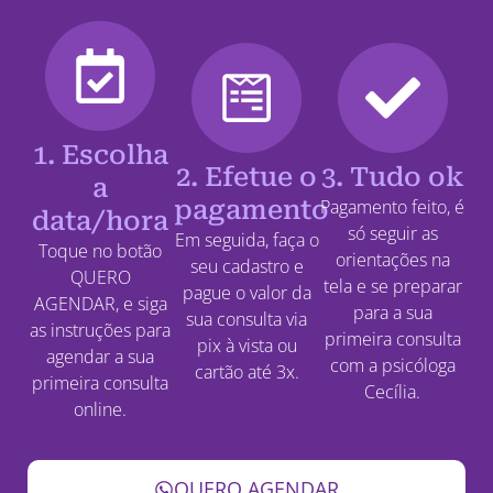
1. Escolha
2. Efetue o
3. Tudo ok
a
pagamento
Pagamento feito, é
data/hora
só seguir as
Em seguida, faça o
Toque no botão
orientações na
seu cadastro e
QUERO
tela e se preparar
pague o valor da
AGENDAR, e siga
para a sua
sua consulta via
as instruções para
primeira consulta
pix à vista ou
agendar a sua
com a psicóloga
cartão até 3x.
primeira consulta
Cecília.
online.
QUERO AGENDAR