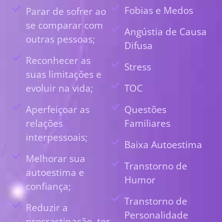
Fobias e Medos
Parar de sofrer ao
se comparar com
Angústia de Causa
outras pessoas;
Difusa
Reconhecer as
Stress
suas limitações e
evoluir na vida;
TOC
Aperfeiçoar as
Questões
relações
Familiares
interpessoais;
Baixa Autoestima
Melhorar sua
Transtorno de
autoestima e
Humor
confiança;
Transtorno de
Reduzir a
Personalidade
procrastinação, ter