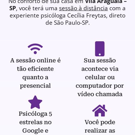
No conforto de sua casa em
Vila Araguaia –
SP
, você terá uma
sessão à distância
com a
experiente
psicóloga
Cecília Freytas, direto
de São Paulo-SP.
A sessão online é
Sua sessão
tão eficiente
acontece via
quanto a
celular ou
presencial
computador por
vídeo chamada
Psicóloga 5
estrelas no
Você pode
Google e
realizar as