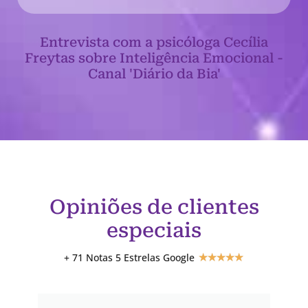
Entrevista com a psicóloga Cecília
Freytas sobre Inteligência Emocional -
Canal 'Diário da Bia'
Opiniões de clientes
especiais
+ 71 Notas 5 Estrelas Google
★
★
★
★
★