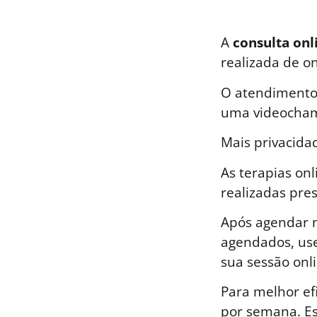
A
consulta onli
realizada de o
O atendimento 
uma videocham
Mais privacida
As terapias on
realizadas pre
Após agendar n
agendados, use
sua sessão onli
Para melhor ef
por semana. E