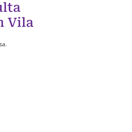
lta
 Vila
sa.