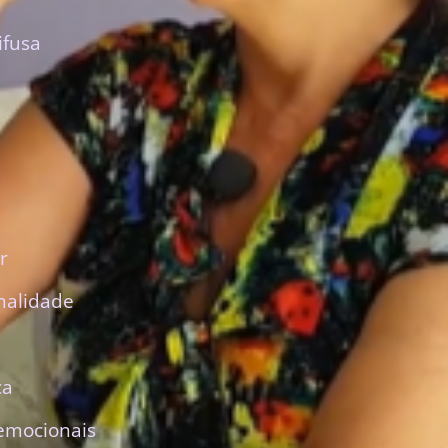
ifusa
r
nalidade
ca
emocionais