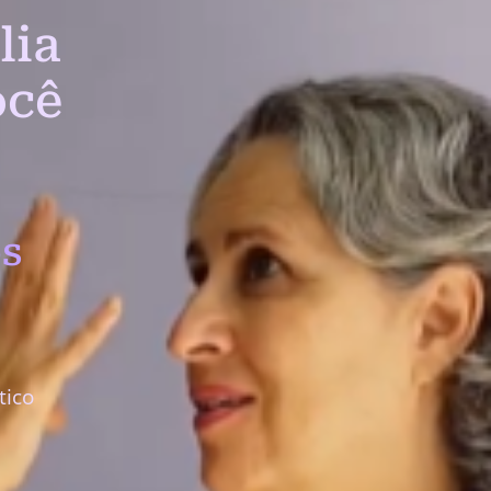
lia
ocê
s
tico