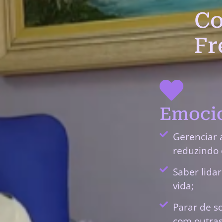
Co
Fr
Emocio
Gerenciar 
reduzindo 
Saber lida
vida;
Parar de s
com outras