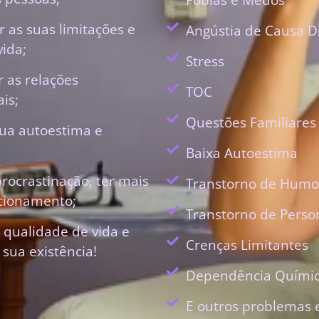
 as suas limitações e
Angústia de Causa D
vida;
Stress
r as relações
TOC
is;
Questões Familiares
ua autoestima e
Baixa Autoestima
procrastinação, ter mais
Transtorno de Humo
ecionamento;
Transtorno de Perso
 qualidade de vida e
Crenças Limitantes
 sua existência!
Dependência Quími
E outros problemas 