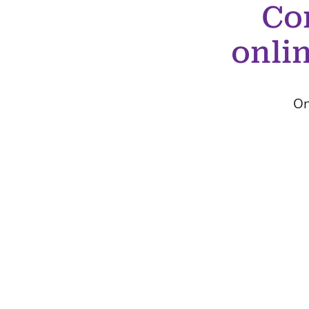
Co
onli
On