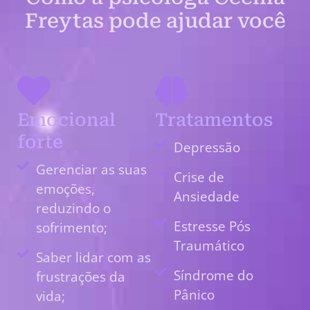
Freytas pode ajudar você
Emocional
Tratamentos
forte
Depressão
Gerenciar as suas
Crise de
emoções,
Ansiedade
reduzindo o
Estresse Pós
sofrimento;
Traumático
Saber lidar com as
Síndrome do
frustrações da
Pânico
vida;