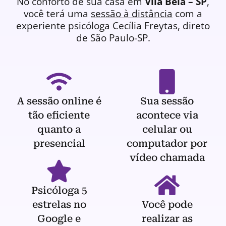
No conforto de sua casa em
Vila Bela – SP
,
você terá uma
sessão à distância
com a
experiente
psicóloga
Cecília Freytas, direto
de São Paulo-SP.
A sessão online é
Sua sessão
tão eficiente
acontece via
quanto a
celular ou
presencial
computador por
vídeo chamada
Psicóloga 5
estrelas no
Você pode
Google e
realizar as