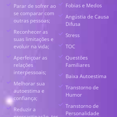
Fobias e Medos
Parar de sofrer ao
se comparar com
Angústia de Causa
outras pessoas;
Difusa
Reconhecer as
Stress
suas limitações e
evoluir na vida;
TOC
Aperfeiçoar as
Questões
relações
Familiares
interpessoais;
Baixa Autoestima
Melhorar sua
Transtorno de
autoestima e
Humor
confiança;
Transtorno de
Reduzir a
Personalidade
procrastinação, ter