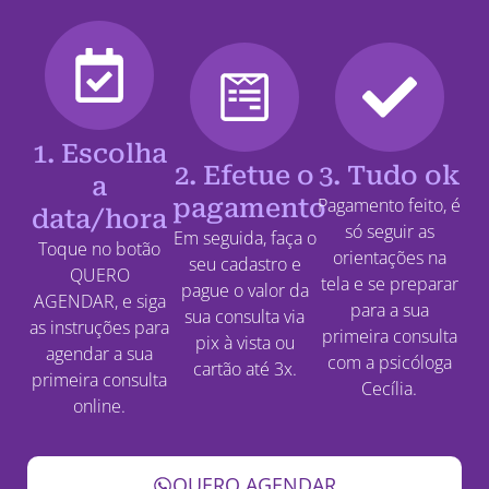
1. Escolha
2. Efetue o
3. Tudo ok
a
pagamento
Pagamento feito, é
data/hora
só seguir as
Em seguida, faça o
Toque no botão
orientações na
seu cadastro e
QUERO
tela e se preparar
pague o valor da
AGENDAR, e siga
para a sua
sua consulta via
as instruções para
primeira consulta
pix à vista ou
agendar a sua
com a psicóloga
cartão até 3x.
primeira consulta
Cecília.
online.
QUERO AGENDAR