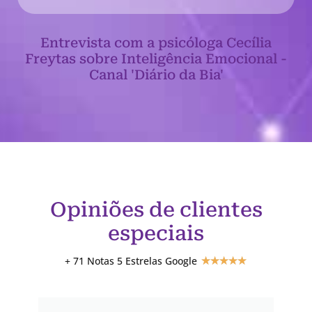
Entrevista com a psicóloga Cecília
Freytas sobre Inteligência Emocional -
Canal 'Diário da Bia'
Opiniões de clientes
especiais
+ 71 Notas 5 Estrelas Google
★
★
★
★
★