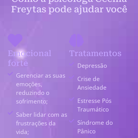
Freytas pode ajudar você
Emocional
Tratamentos
forte
Depressão
Gerenciar as suas
Crise de
emoções,
Ansiedade
reduzindo o
Estresse Pós
sofrimento;
Traumático
Saber lidar com as
Síndrome do
frustrações da
Pânico
vida;