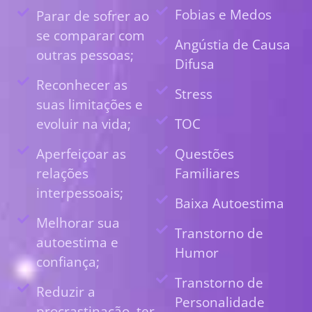
Fobias e Medos
Parar de sofrer ao
se comparar com
Angústia de Causa
outras pessoas;
Difusa
Reconhecer as
Stress
suas limitações e
evoluir na vida;
TOC
Aperfeiçoar as
Questões
relações
Familiares
interpessoais;
Baixa Autoestima
Melhorar sua
Transtorno de
autoestima e
Humor
confiança;
Transtorno de
Reduzir a
Personalidade
procrastinação, ter