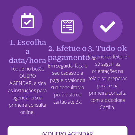
1. Escolha
2. Efetue o
3. Tudo ok
a
pagamento
Pagamento feito, é
data/hora
só seguir as
Em seguida, faça o
Toque no botão
orientações na
seu cadastro e
QUERO
tela e se preparar
pague o valor da
AGENDAR, e siga
para a sua
sua consulta via
as instruções para
primeira consulta
pix à vista ou
agendar a sua
com a psicóloga
cartão até 3x.
primeira consulta
Cecília.
online.
QUERO AGENDAR