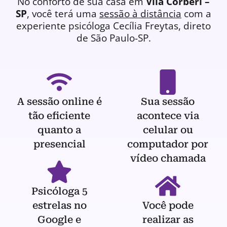
No conforto de sua casa em
Vila Corberi –
SP
, você terá uma
sessão à distância
com a
experiente
psicóloga
Cecília Freytas, direto
de São Paulo-SP.
A sessão online é
Sua sessão
tão eficiente
acontece via
quanto a
celular ou
presencial
computador por
vídeo chamada
Psicóloga 5
estrelas no
Você pode
Google e
realizar as