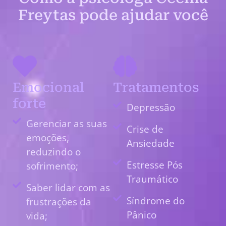
Freytas pode ajudar você
Emocional
Tratamentos
forte
Depressão
Gerenciar as suas
Crise de
emoções,
Ansiedade
reduzindo o
Estresse Pós
sofrimento;
Traumático
Saber lidar com as
Síndrome do
frustrações da
Pânico
vida;