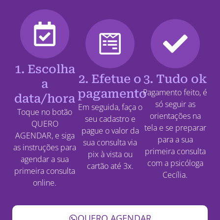
1. Escolha
2. Efetue o
3. Tudo ok
a
pagamento
Pagamento feito, é
data/hora
só seguir as
Em seguida, faça o
Toque no botão
orientações na
seu cadastro e
QUERO
tela e se preparar
pague o valor da
AGENDAR, e siga
para a sua
sua consulta via
as instruções para
primeira consulta
pix à vista ou
agendar a sua
com a psicóloga
cartão até 3x.
primeira consulta
Cecília.
online.
QUERO AGENDAR