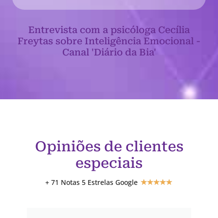
Entrevista com a psicóloga Cecília
Freytas sobre Inteligência Emocional -
Canal 'Diário da Bia'
Opiniões de clientes
especiais
+ 71 Notas 5 Estrelas Google
★
★
★
★
★