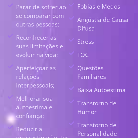
Fobias e Medos
Parar de sofrer ao
se comparar com
Angústia de Causa
outras pessoas;
Difusa
Reconhecer as
Stress
suas limitações e
evoluir na vida;
TOC
Aperfeiçoar as
Questões
relações
Familiares
interpessoais;
Baixa Autoestima
Melhorar sua
Transtorno de
autoestima e
Humor
confiança;
Transtorno de
Reduzir a
Personalidade
procrastinação, ter