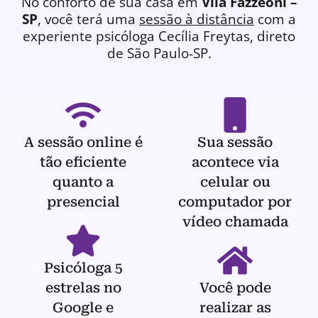
No conforto de sua casa em
Vila Fazzeoni –
SP
, você terá uma
sessão à distância
com a
experiente
psicóloga
Cecília Freytas, direto
de São Paulo-SP.
A sessão online é
Sua sessão
tão eficiente
acontece via
quanto a
celular ou
presencial
computador por
vídeo chamada
Psicóloga 5
estrelas no
Você pode
Google e
realizar as