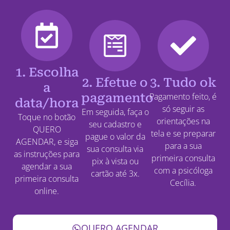
1. Escolha
2. Efetue o
3. Tudo ok
a
pagamento
Pagamento feito, é
data/hora
só seguir as
Em seguida, faça o
Toque no botão
orientações na
seu cadastro e
QUERO
tela e se preparar
pague o valor da
AGENDAR, e siga
para a sua
sua consulta via
as instruções para
primeira consulta
pix à vista ou
agendar a sua
com a psicóloga
cartão até 3x.
primeira consulta
Cecília.
online.
QUERO AGENDAR