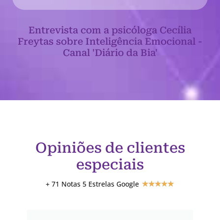
Entrevista com a psicóloga Cecília
Freytas sobre Inteligência Emocional -
Canal 'Diário da Bia'
Opiniões de clientes
especiais
+ 71 Notas 5 Estrelas Google
★
★
★
★
★