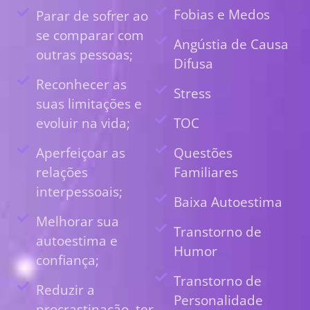
Fobias e Medos
Parar de sofrer ao
se comparar com
Angústia de Causa
outras pessoas;
Difusa
Reconhecer as
Stress
suas limitações e
evoluir na vida;
TOC
Aperfeiçoar as
Questões
relações
Familiares
interpessoais;
Baixa Autoestima
Melhorar sua
Transtorno de
autoestima e
Humor
confiança;
Transtorno de
Reduzir a
Personalidade
procrastinação, ter