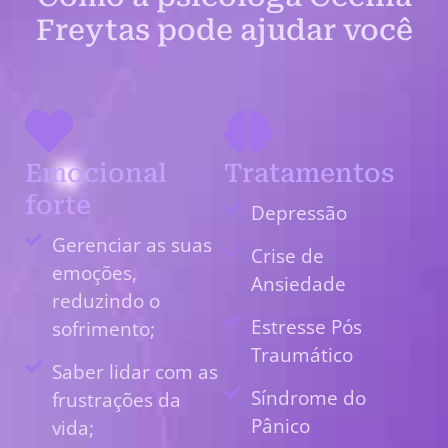
Freytas pode ajudar você
Emocional
Tratamentos
forte
Depressão
Gerenciar as suas
Crise de
emoções,
Ansiedade
reduzindo o
Estresse Pós
sofrimento;
Traumático
Saber lidar com as
Síndrome do
frustrações da
Pânico
vida;