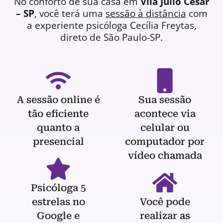
No conforto de sua casa em
Vila Júlio César
– SP
, você terá uma
sessão à distância
com
a experiente
psicóloga
Cecília Freytas,
direto de São Paulo-SP.
A sessão online é
Sua sessão
tão eficiente
acontece via
quanto a
celular ou
presencial
computador por
vídeo chamada
Psicóloga 5
estrelas no
Você pode
Google e
realizar as