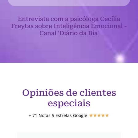
Entrevista com a psicóloga Cecília
Freytas sobre Inteligência Emocional -
Canal 'Diário da Bia'
Opiniões de clientes
especiais
+ 71 Notas 5 Estrelas Google
★
★
★
★
★