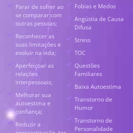
Fobias e Medos
Parar de sofrer ao
se comparar com
Angústia de Causa
outras pessoas;
Difusa
Reconhecer as
Stress
suas limitações e
evoluir na vida;
TOC
Aperfeiçoar as
Questões
relações
Familiares
interpessoais;
Baixa Autoestima
Melhorar sua
Transtorno de
autoestima e
Humor
confiança;
Transtorno de
Reduzir a
Personalidade
procrastinação, ter