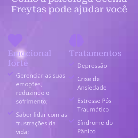
Freytas pode ajudar você
Emocional
Tratamentos
forte
Depressão
Gerenciar as suas
Crise de
emoções,
Ansiedade
reduzindo o
Estresse Pós
sofrimento;
Traumático
Saber lidar com as
Síndrome do
frustrações da
Pânico
vida;