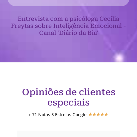
Entrevista com a psicóloga Cecília
Freytas sobre Inteligência Emocional -
Canal 'Diário da Bia'
Opiniões de clientes
especiais
+ 71 Notas 5 Estrelas Google
★
★
★
★
★