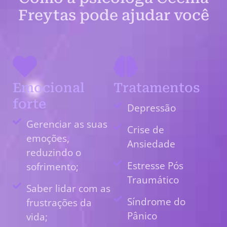
Freytas pode ajudar você
Emocional
Tratamentos
forte
Depressão
Gerenciar as suas
Crise de
emoções,
Ansiedade
reduzindo o
Estresse Pós
sofrimento;
Traumático
Saber lidar com as
Síndrome do
frustrações da
Pânico
vida;