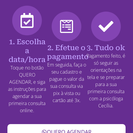
1. Escolha
2. Efetue o
3. Tudo ok
a
pagamento
Pagamento feito, é
data/hora
só seguir as
Em seguida, faça o
Toque no botão
orientações na
seu cadastro e
QUERO
tela e se preparar
pague o valor da
AGENDAR, e siga
para a sua
sua consulta via
as instruções para
primeira consulta
pix à vista ou
agendar a sua
com a psicóloga
cartão até 3x.
primeira consulta
Cecília.
online.
QUERO AGENDAR