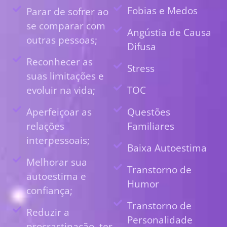
Fobias e Medos
Parar de sofrer ao
se comparar com
Angústia de Causa
outras pessoas;
Difusa
Reconhecer as
Stress
suas limitações e
evoluir na vida;
TOC
Aperfeiçoar as
Questões
relações
Familiares
interpessoais;
Baixa Autoestima
Melhorar sua
Transtorno de
autoestima e
Humor
confiança;
Transtorno de
Reduzir a
Personalidade
procrastinação, ter