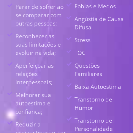
Fobias e Medos
Parar de sofrer ao
se comparar com
Angústia de Causa
outras pessoas;
Difusa
Reconhecer as
Stress
suas limitações e
evoluir na vida;
TOC
Aperfeiçoar as
Questões
relações
Familiares
interpessoais;
Baixa Autoestima
Melhorar sua
Transtorno de
autoestima e
Humor
confiança;
Transtorno de
Reduzir a
Personalidade
procrastinação, ter