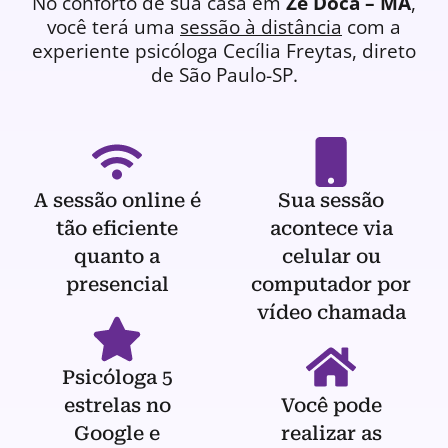
No conforto de sua casa em
Zé Doca – MA
,
você terá uma
sessão à distância
com a
experiente
psicóloga
Cecília Freytas, direto
de São Paulo-SP.
A sessão online é
Sua sessão
tão eficiente
acontece via
quanto a
celular ou
presencial
computador por
vídeo chamada
Psicóloga 5
estrelas no
Você pode
Google e
realizar as