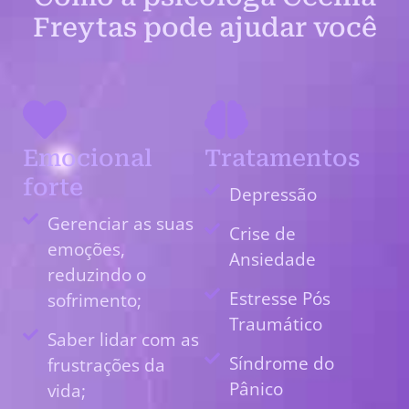
Freytas pode ajudar você
Emocional
Tratamentos
forte
Depressão
Gerenciar as suas
Crise de
emoções,
Ansiedade
reduzindo o
Estresse Pós
sofrimento;
Traumático
Saber lidar com as
Síndrome do
frustrações da
Pânico
vida;