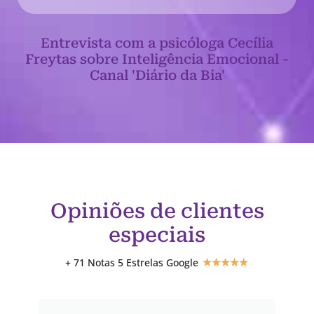
Entrevista com a psicóloga Cecília
Freytas sobre Inteligência Emocional -
Canal 'Diário da Bia'
Opiniões de clientes
especiais
+ 71 Notas 5 Estrelas Google
★
★
★
★
★