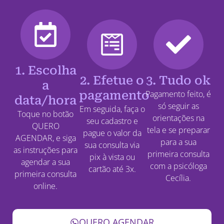
1. Escolha
2. Efetue o
3. Tudo ok
a
pagamento
Pagamento feito, é
data/hora
só seguir as
Em seguida, faça o
Toque no botão
orientações na
seu cadastro e
QUERO
tela e se preparar
pague o valor da
AGENDAR, e siga
para a sua
sua consulta via
as instruções para
primeira consulta
pix à vista ou
agendar a sua
com a psicóloga
cartão até 3x.
primeira consulta
Cecília.
online.
QUERO AGENDAR