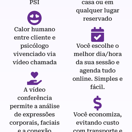
PSI
casa ou em
qualquer lugar
reservado
Calor humano
entre cliente e
psicólogo
Você escolhe o
vivenciado via
melhor dia/hora
vídeo chamada
da sua sessão e
agenda tudo
online. Simples e
fácil.
A vídeo
conferência
permite a análise
de expressões
Você economiza,
corporais, faciais
evitando custo
e a conexão
com transporte e