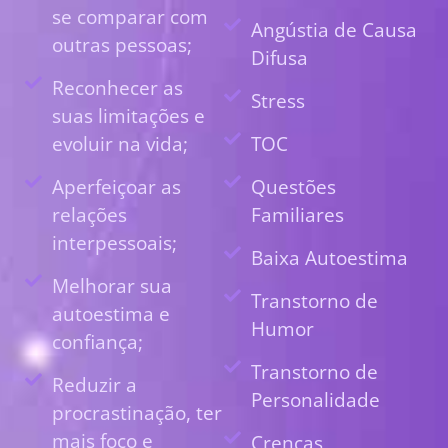
se comparar com
Angústia de Causa
outras pessoas;
Difusa
Reconhecer as
Stress
suas limitações e
evoluir na vida;
TOC
Aperfeiçoar as
Questões
relações
Familiares
interpessoais;
Baixa Autoestima
Melhorar sua
Transtorno de
autoestima e
Humor
confiança;
Transtorno de
Reduzir a
Personalidade
procrastinação, ter
mais foco e
Crenças