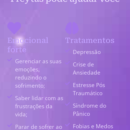
Emocional
Tratamentos
forte
Depressão
Gerenciar as suas
Crise de
emoções,
Ansiedade
reduzindo o
Estresse Pós
sofrimento;
Traumático
Saber lidar com as
Síndrome do
frustrações da
Pânico
vida;
Fobias e Medos
Parar de sofrer ao