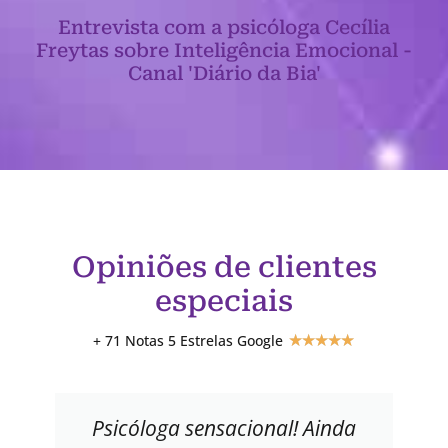
Entrevista com a psicóloga Cecília
Freytas sobre Inteligência Emocional -
Canal 'Diário da Bia'
Opiniões de clientes
especiais
+ 71 Notas 5 Estrelas Google
★
★
★
★
★
Psicóloga sensacional! Ainda