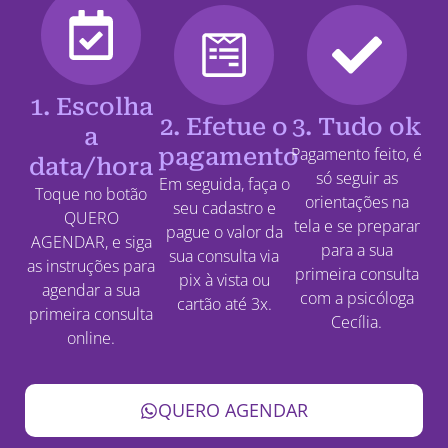
1. Escolha
2. Efetue o
3. Tudo ok
a
pagamento
Pagamento feito, é
data/hora
só seguir as
Em seguida, faça o
Toque no botão
orientações na
seu cadastro e
QUERO
tela e se preparar
pague o valor da
AGENDAR, e siga
para a sua
sua consulta via
as instruções para
primeira consulta
pix à vista ou
agendar a sua
com a psicóloga
cartão até 3x.
primeira consulta
Cecília.
online.
QUERO AGENDAR