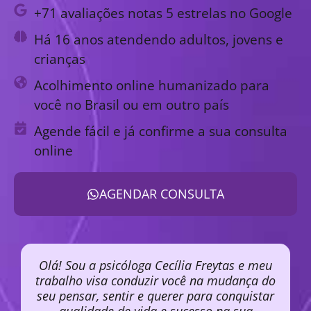
+71 avaliações notas 5 estrelas no Google
Há 16 anos atendendo adultos, jovens e
crianças
Acolhimento online humanizado para
você no Brasil ou em outro país
Agende fácil e já confirme a sua consulta
online
AGENDAR CONSULTA
Olá! Sou a psicóloga Cecília Freytas e meu
trabalho visa conduzir você na mudança do
seu pensar, sentir e querer para conquistar