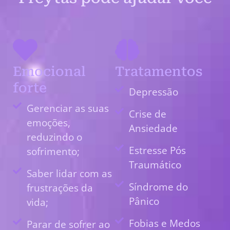
Emocional
Tratamentos
forte
Depressão
Gerenciar as suas
Crise de
emoções,
Ansiedade
reduzindo o
Estresse Pós
sofrimento;
Traumático
Saber lidar com as
Síndrome do
frustrações da
Pânico
vida;
Fobias e Medos
Parar de sofrer ao