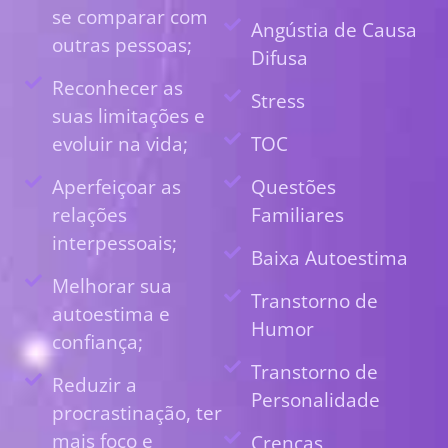
se comparar com
Angústia de Causa
outras pessoas;
Difusa
Reconhecer as
Stress
suas limitações e
evoluir na vida;
TOC
Aperfeiçoar as
Questões
relações
Familiares
interpessoais;
Baixa Autoestima
Melhorar sua
Transtorno de
autoestima e
Humor
confiança;
Transtorno de
Reduzir a
Personalidade
procrastinação, ter
mais foco e
Crenças