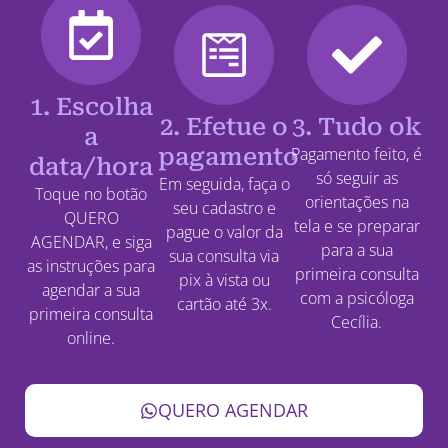
1. Escolha
2. Efetue o
3. Tudo ok
a
pagamento
Pagamento feito, é
data/hora
só seguir as
Em seguida, faça o
Toque no botão
orientações na
seu cadastro e
QUERO
tela e se preparar
pague o valor da
AGENDAR, e siga
para a sua
sua consulta via
as instruções para
primeira consulta
pix à vista ou
agendar a sua
com a psicóloga
cartão até 3x.
primeira consulta
Cecília.
online.
QUERO AGENDAR