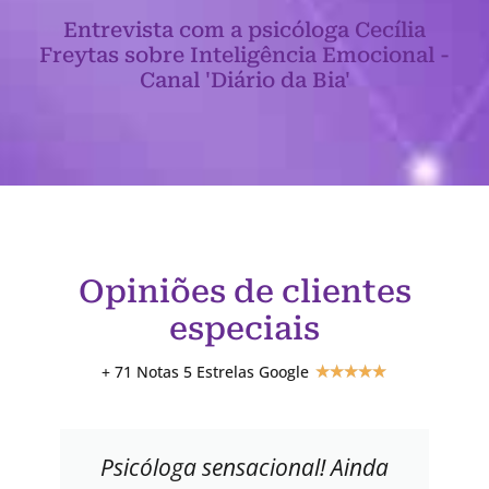
Entrevista com a psicóloga Cecília
Freytas sobre Inteligência Emocional -
Canal 'Diário da Bia'
Opiniões de clientes
especiais
+ 71 Notas 5 Estrelas Google
★
★
★
★
★
Psicóloga sensacional! Ainda