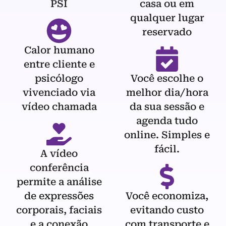
PSI
casa ou em
qualquer lugar
reservado
Calor humano
entre cliente e
psicólogo
Você escolhe o
vivenciado via
melhor dia/hora
vídeo chamada
da sua sessão e
agenda tudo
online. Simples e
fácil.
A vídeo
conferência
permite a análise
de expressões
Você economiza,
corporais, faciais
evitando custo
e a conexão
com transporte e