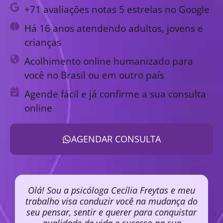
+71 avaliações notas 5 estrelas no Google
Há 16 anos atendendo adultos, jovens e
crianças
Acolhimento online humanizado para
você no Brasil ou em outro país
Agende fácil e já confirme a sua consulta
online
AGENDAR CONSULTA
Olá! Sou a psicóloga Cecília Freytas e meu
trabalho visa conduzir você na mudança do
seu pensar, sentir e querer para conquistar