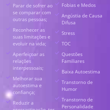
Fobias e Medos
Parar de sofrer ao
se comparar com
Angústia de Causa
outras pessoas;
Difusa
Reconhecer as
Stress
suas limitações e
evoluir na vida;
TOC
Aperfeiçoar as
Questões
relações
Familiares
interpessoais;
Baixa Autoestima
Melhorar sua
Transtorno de
autoestima e
Humor
confiança;
Transtorno de
Reduzir a
Personalidade
procrastinação, ter