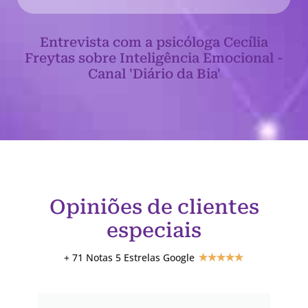
Entrevista com a psicóloga Cecília
Freytas sobre Inteligência Emocional -
Canal 'Diário da Bia'
Opiniões de clientes
especiais
+ 71 Notas 5 Estrelas Google
★
★
★
★
★