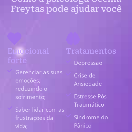
Freytas pode ajudar você
Emocional
Tratamentos
forte
Depressão
Gerenciar as suas
Crise de
emoções,
Ansiedade
reduzindo o
Estresse Pós
sofrimento;
Traumático
Saber lidar com as
Síndrome do
frustrações da
Pânico
vida;