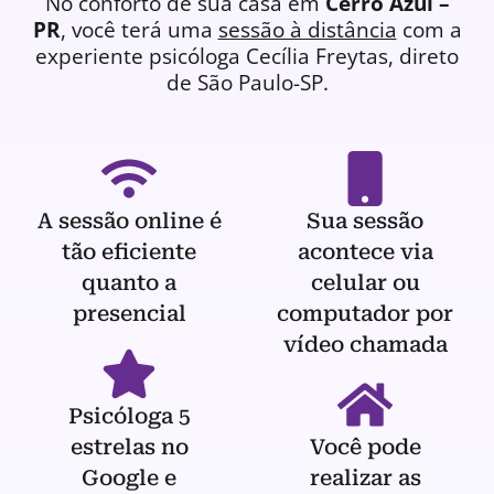
No conforto de sua casa em
Cerro Azul –
PR
, você terá uma
sessão à distância
com a
experiente
psicóloga
Cecília Freytas, direto
de São Paulo-SP.
A sessão online é
Sua sessão
tão eficiente
acontece via
quanto a
celular ou
presencial
computador por
vídeo chamada
Psicóloga 5
estrelas no
Você pode
Google e
realizar as