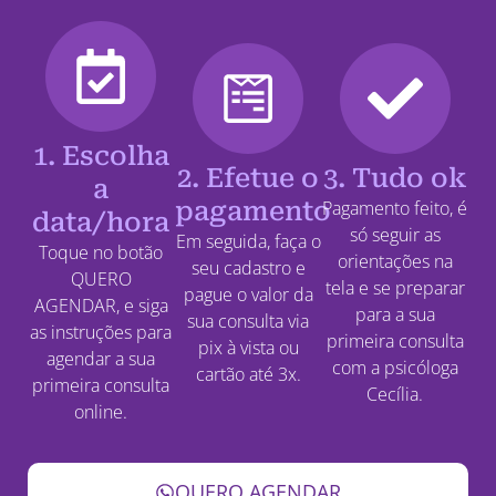
1. Escolha
2. Efetue o
3. Tudo ok
a
pagamento
Pagamento feito, é
data/hora
só seguir as
Em seguida, faça o
Toque no botão
orientações na
seu cadastro e
QUERO
tela e se preparar
pague o valor da
AGENDAR, e siga
para a sua
sua consulta via
as instruções para
primeira consulta
pix à vista ou
agendar a sua
com a psicóloga
cartão até 3x.
primeira consulta
Cecília.
online.
QUERO AGENDAR