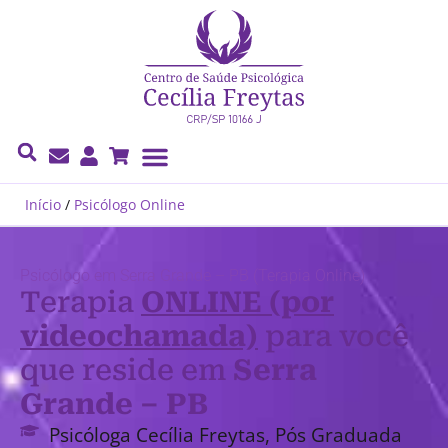
Cecília Freytas
Início
/
Psicólogo Online
Psicólogo em Serra Grande – PB (Terapia Online)
Terapia
ONLINE (por
videochamada)
para você
que reside em
Serra
Grande – PB
Psicóloga Cecília Freytas, Pós Graduada