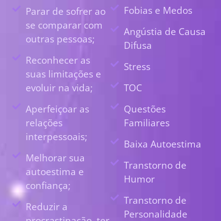
Fobias e Medos
Parar de sofrer ao
se comparar com
Angústia de Causa
outras pessoas;
Difusa
Reconhecer as
Stress
suas limitações e
evoluir na vida;
TOC
Aperfeiçoar as
Questões
relações
Familiares
interpessoais;
Baixa Autoestima
Melhorar sua
Transtorno de
autoestima e
Humor
confiança;
Transtorno de
Reduzir a
Personalidade
procrastinação, ter