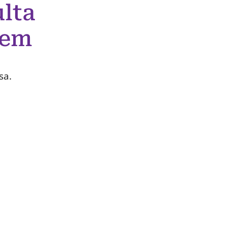
lta
 em
sa.