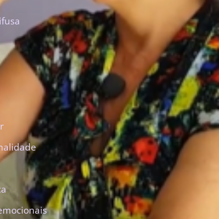
ifusa
r
nalidade
ca
emocionais