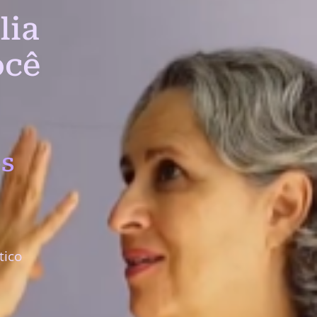
lia
ocê
s
tico