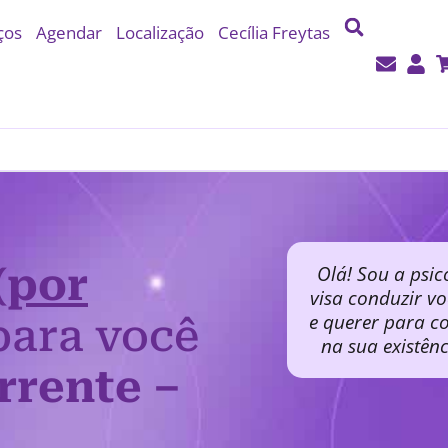
ços
Agendar
Localização
Cecília Freytas
(por
Olá! Sou a psic
visa conduzir v
e querer para co
ara você
na sua existên
rrente –