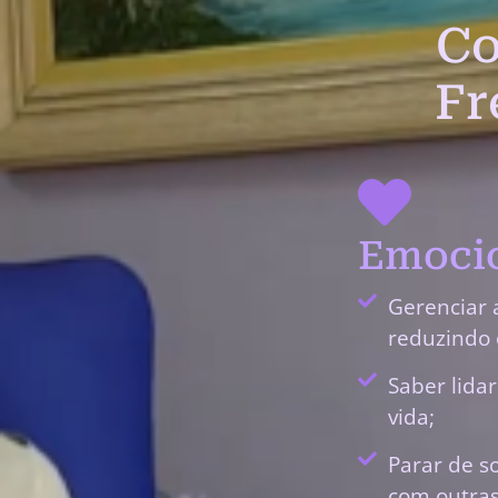
Co
Fr
Emocio
Gerenciar 
reduzindo 
Saber lida
vida;
Parar de s
com outras