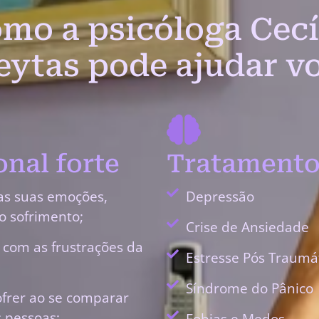
mo a psicóloga Cecí
eytas pode ajudar v
nal forte
Tratamento
as suas emoções,
Depressão
o sofrimento;
Crise de Ansiedade
r com as frustrações da
Estresse Pós Traumá
Síndrome do Pânico
ofrer ao se comparar
 pessoas;
Fobias e Medos