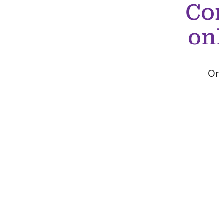
Co
on
On