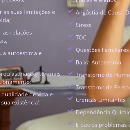
 as suas limitações e
Angústia de Causa D
vida;
Stress
r as relações
TOC
is;
Questões Familiares
ua autoestima e
Baixa Autoestima
procrastinação, ter mais
Transtorno de Humo
ecionamento;
Transtorno de Perso
 qualidade de vida e
Crenças Limitantes
 sua existência!
Dependência Quími
E outros problemas 