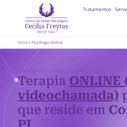
Tratamentos
Servi
Início
/
Psicólogo Online
Psicólogo em Corrente – PI (Terapia Online)
Terapia
ONLINE 
videochamada)
p
que reside em
Co
PI