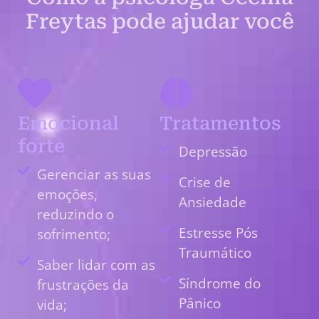
Freytas pode ajudar você
Emocional
Tratamentos
forte
Depressão
Gerenciar as suas
Crise de
emoções,
Ansiedade
reduzindo o
Estresse Pós
sofrimento;
Traumático
Saber lidar com as
Síndrome do
frustrações da
Pânico
vida;