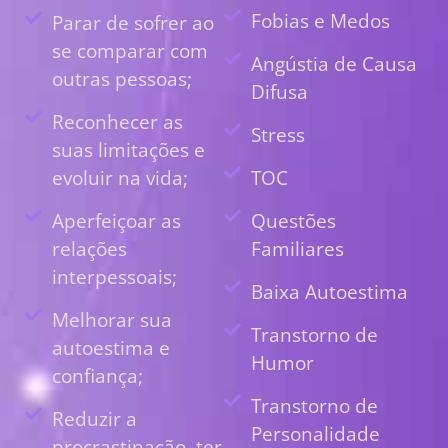
Fobias e Medos
Parar de sofrer ao
se comparar com
Angústia de Causa
outras pessoas;
Difusa
Reconhecer as
Stress
suas limitações e
evoluir na vida;
TOC
Aperfeiçoar as
Questões
relações
Familiares
interpessoais;
Baixa Autoestima
Melhorar sua
Transtorno de
autoestima e
Humor
confiança;
Transtorno de
Reduzir a
Personalidade
procrastinação, ter