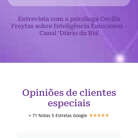
Entrevista com a psicóloga Cecília
Freytas sobre Inteligência Emocional -
Canal 'Diário da Bia'
Opiniões de clientes
especiais
+ 71 Notas 5 Estrelas Google
★
★
★
★
★