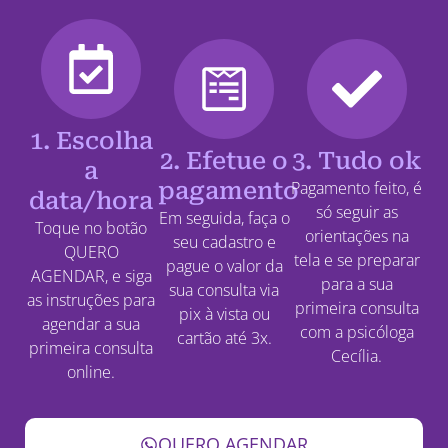
1. Escolha
2. Efetue o
3. Tudo ok
a
pagamento
Pagamento feito, é
data/hora
só seguir as
Em seguida, faça o
Toque no botão
orientações na
seu cadastro e
QUERO
tela e se preparar
pague o valor da
AGENDAR, e siga
para a sua
sua consulta via
as instruções para
primeira consulta
pix à vista ou
agendar a sua
com a psicóloga
cartão até 3x.
primeira consulta
Cecília.
online.
QUERO AGENDAR