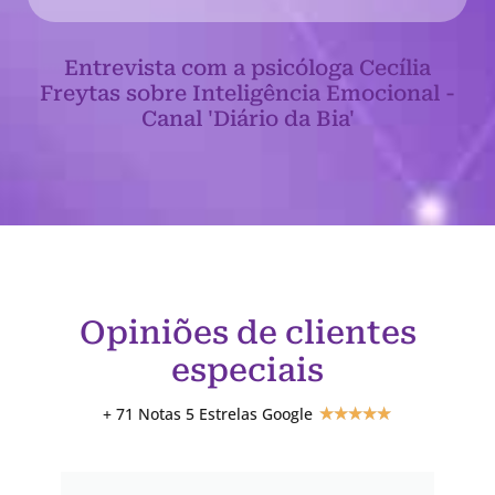
Entrevista com a psicóloga Cecília
Freytas sobre Inteligência Emocional -
Canal 'Diário da Bia'
Opiniões de clientes
especiais
+ 71 Notas 5 Estrelas Google
★
★
★
★
★