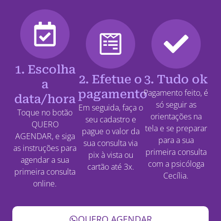
1. Escolha
2. Efetue o
3. Tudo ok
a
pagamento
Pagamento feito, é
data/hora
só seguir as
Em seguida, faça o
Toque no botão
orientações na
seu cadastro e
QUERO
tela e se preparar
pague o valor da
AGENDAR, e siga
para a sua
sua consulta via
as instruções para
primeira consulta
pix à vista ou
agendar a sua
com a psicóloga
cartão até 3x.
primeira consulta
Cecília.
online.
QUERO AGENDAR