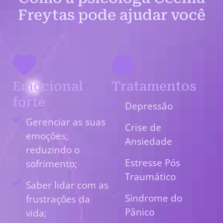
Freytas pode ajudar você
Emocional
Tratamentos
forte
Depressão
Gerenciar as suas
Crise de
emoções,
Ansiedade
reduzindo o
Estresse Pós
sofrimento;
Traumático
Saber lidar com as
Síndrome do
frustrações da
Pânico
vida;