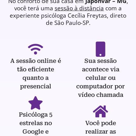
No conforto de sua casa em
Japonvar – MG
,
você terá uma
sessão à distância
com a
experiente
psicóloga
Cecília Freytas, direto
de São Paulo-SP.
A sessão online é
Sua sessão
tão eficiente
acontece via
quanto a
celular ou
presencial
computador por
vídeo chamada
Psicóloga 5
estrelas no
Você pode
Google e
realizar as