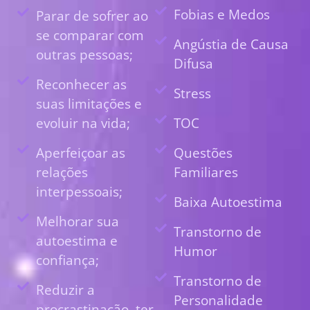
Fobias e Medos
Parar de sofrer ao
se comparar com
Angústia de Causa
outras pessoas;
Difusa
Reconhecer as
Stress
suas limitações e
evoluir na vida;
TOC
Aperfeiçoar as
Questões
relações
Familiares
interpessoais;
Baixa Autoestima
Melhorar sua
Transtorno de
autoestima e
Humor
confiança;
Transtorno de
Reduzir a
Personalidade
procrastinação, ter