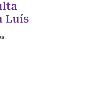
lta
 Luís
sa.