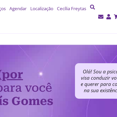
ços
Agendar
Localização
Cecília Freytas
(por
Olá! Sou a psic
visa conduzir v
e querer para co
ara você
na sua existên
ís Gomes