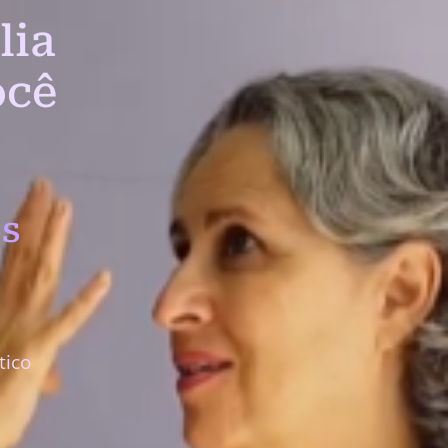
lia
ocê
s
tico