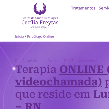
Tratamentos
Servi
Início
/
Psicólogo Online
Psicólogo em Luís Gomes – RN (Terapia Online)
Terapia
ONLINE 
videochamada)
p
que reside em
Lu
– RN