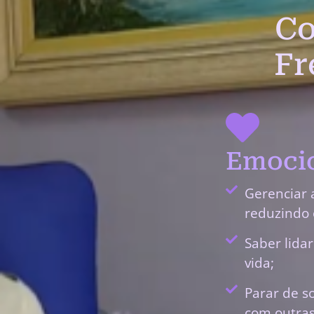
Co
Fr
Emocio
Gerenciar 
reduzindo 
Saber lida
vida;
Parar de s
com outras