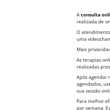
A
consulta onl
realizada de o
O atendimento 
uma videocham
Mais privacida
As terapias on
realizadas pre
Após agendar n
agendados, use
sua sessão onli
Para melhor ef
por semana. E