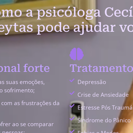
mo a psicóloga Cecí
eytas pode ajudar v
nal forte
Tratamento
as suas emoções,
Depressão
o sofrimento;
Crise de Ansiedade
r com as frustrações da
Estresse Pós Traumá
Síndrome do Pânico
ofrer ao se comparar
 pessoas;
Fobias e Medos