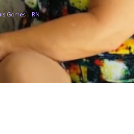
uís Gomes – RN