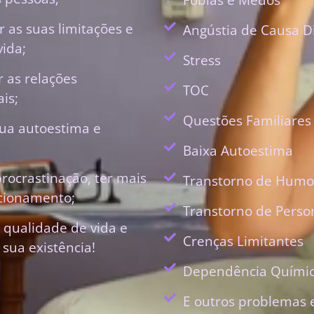
 as suas limitações e
Angústia de Causa D
vida;
Stress
r as relações
TOC
is;
Questões Familiares
ua autoestima e
Baixa Autoestima
procrastinação, ter mais
Transtorno de Humo
ecionamento;
Transtorno de Perso
 qualidade de vida e
Crenças Limitantes
 sua existência!
Dependência Quími
E outros problemas 