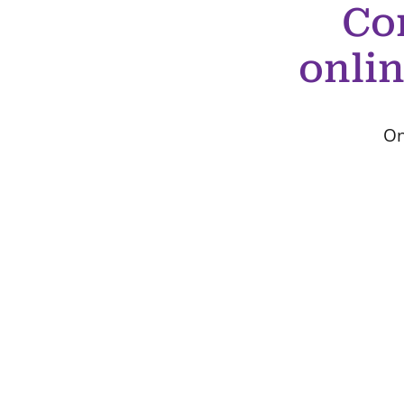
Co
onli
On