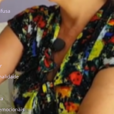
ifusa
r
nalidade
ca
emocionais