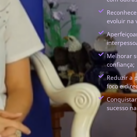
Reconhecer
evoluir na 
Aperfeiçoa
interpessoa
Melhorar s
confiança;
Reduzir a 
foco e dir
Conquistar
sucesso na