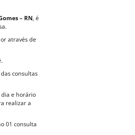
s Gomes – RN
, é
sa.
or através de
.
 das consultas
dia e horário
a realizar a
o 01 consulta