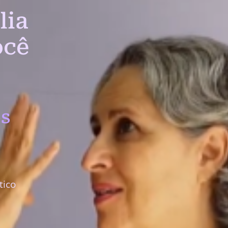
lia
ocê
s
tico