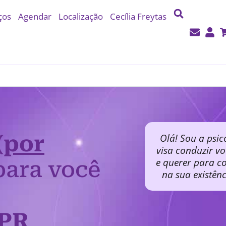
ços
Agendar
Localização
Cecília Freytas
(por
Olá! Sou a psic
visa conduzir v
e querer para co
ara você
na sua existên
 PR