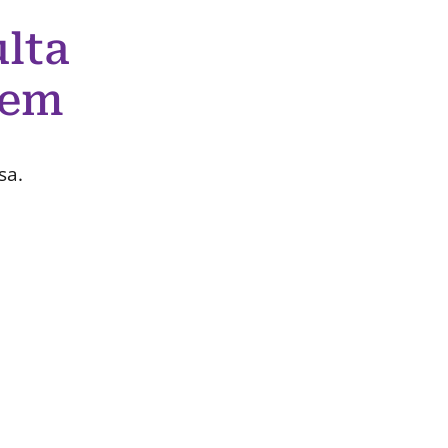
lta
 em
sa.