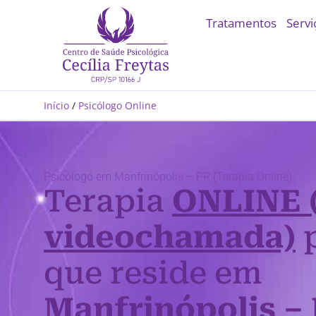
Tratamentos
Servi
Início
/
Psicólogo Online
Psicólogo em Manfrinópolis – PR (Terapia Online)
Terapia
ONLINE 
videochamada)
p
que reside em
Manfrinópolis –