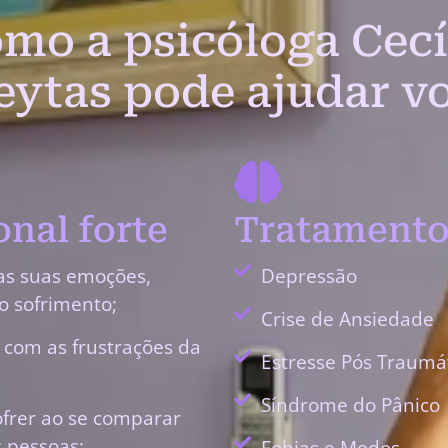
mo a psicóloga Cecí
eytas pode ajudar v
nal forte
Tratamento
as suas emoções,
Depressão
o sofrimento;
Crise de Ansiedade
r com as frustrações da
Estresse Pós Traumá
Síndrome do Pânico
ofrer ao se comparar
 pessoas;
Fobias e Medos