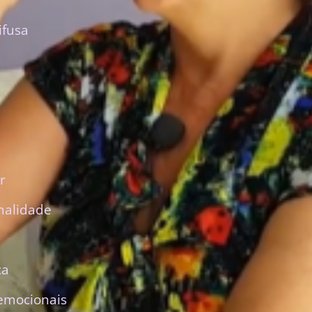
ifusa
r
nalidade
ca
emocionais