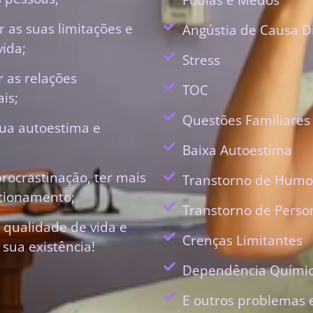
 as suas limitações e
Angústia de Causa D
vida;
Stress
r as relações
TOC
is;
Questões Familiares
ua autoestima e
Baixa Autoestima
procrastinação, ter mais
Transtorno de Humo
ecionamento;
Transtorno de Perso
 qualidade de vida e
Crenças Limitantes
 sua existência!
Dependência Quími
E outros problemas 