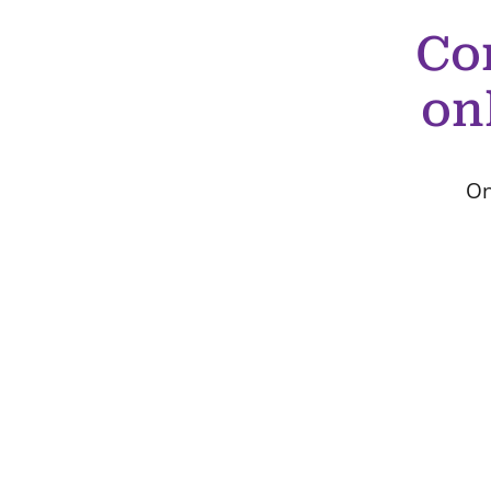
Co
on
On