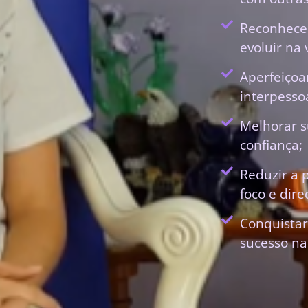
Reconhecer
evoluir na 
Aperfeiçoa
interpessoa
Melhorar s
confiança;
Reduzir a 
foco e dir
Conquistar
sucesso na