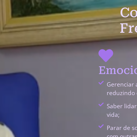
Co
Fr
Emocio
Gerenciar 
reduzindo 
Saber lida
vida;
Parar de s
com outras