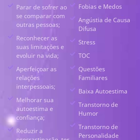
Fobias e Medos
Parar de sofrer ao
se comparar com
Angústia de Causa
outras pessoas;
Difusa
Reconhecer as
Stress
suas limitações e
evoluir na vida;
TOC
Aperfeiçoar as
Questões
relações
Familiares
interpessoais;
Baixa Autoestima
Melhorar sua
Transtorno de
autoestima e
Humor
confiança;
Transtorno de
Reduzir a
Personalidade
procrastinação, ter