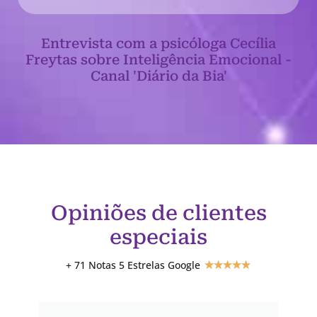
Entrevista com a psicóloga Cecília
Freytas sobre Inteligência Emocional -
Canal 'Diário da Bia'
Opiniões de clientes
especiais
+ 71 Notas 5 Estrelas Google
★
★
★
★
★