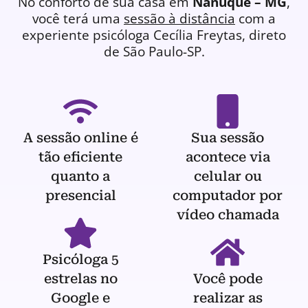
No conforto de sua casa em
Nanuque – MG
,
você terá uma
sessão à distância
com a
experiente
psicóloga
Cecília Freytas, direto
de São Paulo-SP.
A sessão online é
Sua sessão
tão eficiente
acontece via
quanto a
celular ou
presencial
computador por
vídeo chamada
Psicóloga 5
estrelas no
Você pode
Google e
realizar as