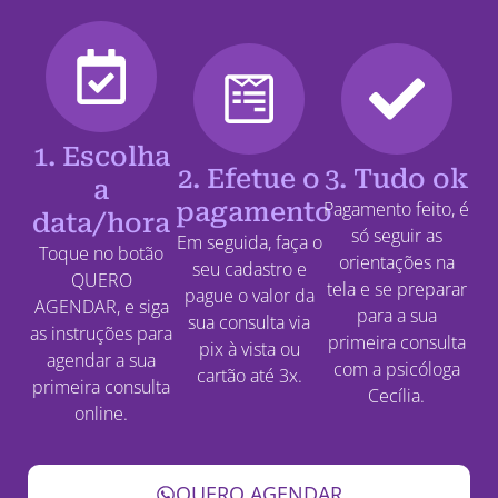
1. Escolha
2. Efetue o
3. Tudo ok
a
pagamento
Pagamento feito, é
data/hora
só seguir as
Em seguida, faça o
Toque no botão
orientações na
seu cadastro e
QUERO
tela e se preparar
pague o valor da
AGENDAR, e siga
para a sua
sua consulta via
as instruções para
primeira consulta
pix à vista ou
agendar a sua
com a psicóloga
cartão até 3x.
primeira consulta
Cecília.
online.
QUERO AGENDAR