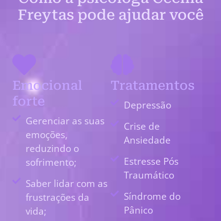
Freytas pode ajudar você
Emocional
Tratamentos
forte
Depressão
Gerenciar as suas
Crise de
emoções,
Ansiedade
reduzindo o
Estresse Pós
sofrimento;
Traumático
Saber lidar com as
Síndrome do
frustrações da
Pânico
vida;