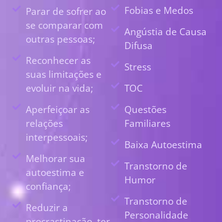
Fobias e Medos
Parar de sofrer ao
se comparar com
Angústia de Causa
outras pessoas;
Difusa
Reconhecer as
Stress
suas limitações e
evoluir na vida;
TOC
Aperfeiçoar as
Questões
relações
Familiares
interpessoais;
Baixa Autoestima
Melhorar sua
Transtorno de
autoestima e
Humor
confiança;
Transtorno de
Reduzir a
Personalidade
procrastinação, ter