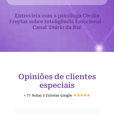
Entrevista com a psicóloga Cecília
Freytas sobre Inteligência Emocional -
Canal 'Diário da Bia'
Opiniões de clientes
especiais
+ 71 Notas 5 Estrelas Google
★
★
★
★
★