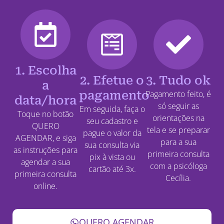
1. Escolha
2. Efetue o
3. Tudo ok
a
pagamento
Pagamento feito, é
data/hora
só seguir as
Em seguida, faça o
Toque no botão
orientações na
seu cadastro e
QUERO
tela e se preparar
pague o valor da
AGENDAR, e siga
para a sua
sua consulta via
as instruções para
primeira consulta
pix à vista ou
agendar a sua
com a psicóloga
cartão até 3x.
primeira consulta
Cecília.
online.
QUERO AGENDAR