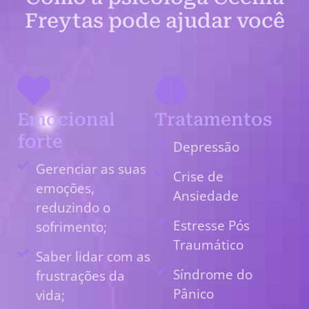
Freytas pode ajudar você
Emocional
Tratamentos
forte
Depressão
Gerenciar as suas
Crise de
emoções,
Ansiedade
reduzindo o
Estresse Pós
sofrimento;
Traumático
Saber lidar com as
Síndrome do
frustrações da
Pânico
vida;