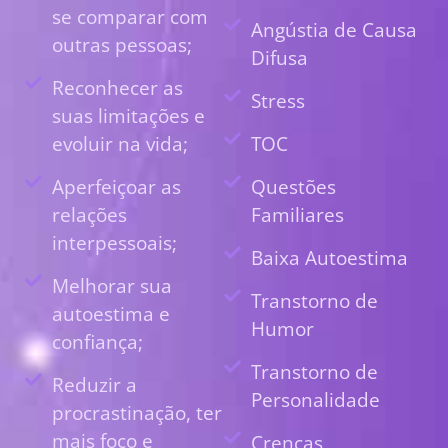
se comparar com
Angústia de Causa
outras pessoas;
Difusa
Reconhecer as
Stress
suas limitações e
evoluir na vida;
TOC
Aperfeiçoar as
Questões
relações
Familiares
interpessoais;
Baixa Autoestima
Melhorar sua
Transtorno de
autoestima e
Humor
confiança;
Transtorno de
Reduzir a
Personalidade
procrastinação, ter
mais foco e
Crenças