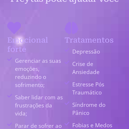
Emocional
Tratamentos
forte
Depressão
Gerenciar as suas
Crise de
emoções,
Ansiedade
reduzindo o
Estresse Pós
sofrimento;
Traumático
Saber lidar com as
Síndrome do
frustrações da
Pânico
vida;
Fobias e Medos
Parar de sofrer ao