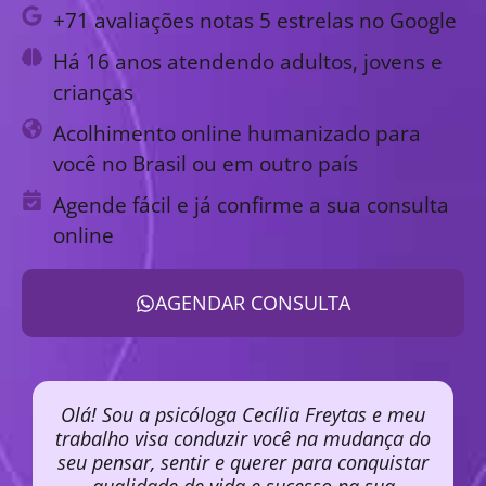
+71 avaliações notas 5 estrelas no Google
Há 16 anos atendendo adultos, jovens e
crianças
Acolhimento online humanizado para
você no Brasil ou em outro país
Agende fácil e já confirme a sua consulta
online
AGENDAR CONSULTA
Olá! Sou a psicóloga Cecília Freytas e meu
trabalho visa conduzir você na mudança do
seu pensar, sentir e querer para conquistar