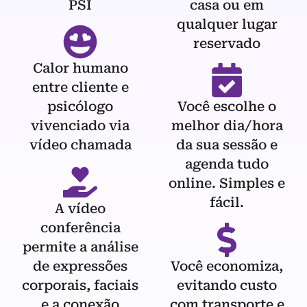
PSI
casa ou em
qualquer lugar
reservado
Calor humano
entre cliente e
psicólogo
Você escolhe o
vivenciado via
melhor dia/hora
vídeo chamada
da sua sessão e
agenda tudo
online. Simples e
fácil.
A vídeo
conferência
permite a análise
de expressões
Você economiza,
corporais, faciais
evitando custo
e a conexão
com transporte e