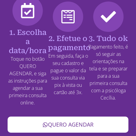
1. Escolha
2. Efetue o
3. Tudo ok
a
pagamento
Pagamento feito, é
data/hora
só seguir as
Em seguida, faça o
Toque no botão
orientações na
seu cadastro e
QUERO
tela e se preparar
pague o valor da
AGENDAR, e siga
para a sua
sua consulta via
as instruções para
primeira consulta
pix à vista ou
agendar a sua
com a psicóloga
cartão até 3x.
primeira consulta
Cecília.
online.
QUERO AGENDAR