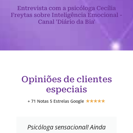
Entrevista com a psicóloga Cecília
Freytas sobre Inteligência Emocional -
Canal 'Diário da Bia'
Opiniões de clientes
especiais
+ 71 Notas 5 Estrelas Google
★
★
★
★
★
Psicóloga sensacional! Ainda