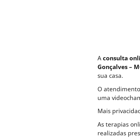
A
consulta onl
Gonçalves – 
sua casa.
O atendimento 
uma videocham
Mais privacida
As terapias on
realizadas pre