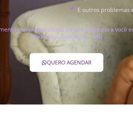
E outros problemas 
mento psicológico direto de São Paulo para você 
Modestino Gonçalves – MG
QUERO AGENDAR