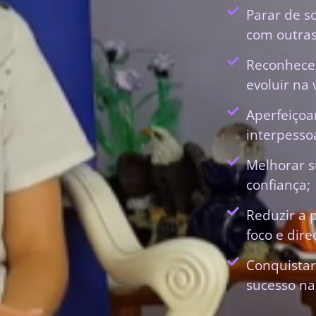
Parar de s
com outras
Reconhecer
evoluir na 
Aperfeiçoa
interpessoa
Melhorar s
confiança;
Reduzir a 
foco e dir
Conquistar
sucesso na