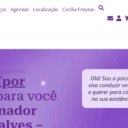
ços
Agendar
Localização
Cecília Freytas
apia Online)
(por
Olá! Sou a psic
visa conduzir v
e querer para co
ara você
na sua existên
nador
lves –