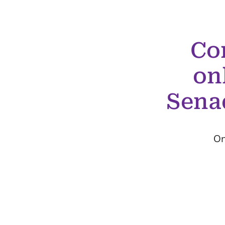
Co
on
Sena
On