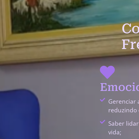
Co
Fr
Emocio
Gerenciar 
reduzindo 
Saber lida
vida;