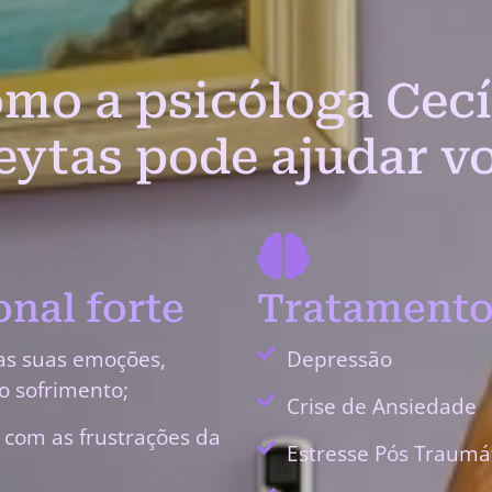
mo a psicóloga Cecí
eytas pode ajudar v
nal forte
Tratamento
as suas emoções,
Depressão
o sofrimento;
Crise de Ansiedade
r com as frustrações da
Estresse Pós Traumá