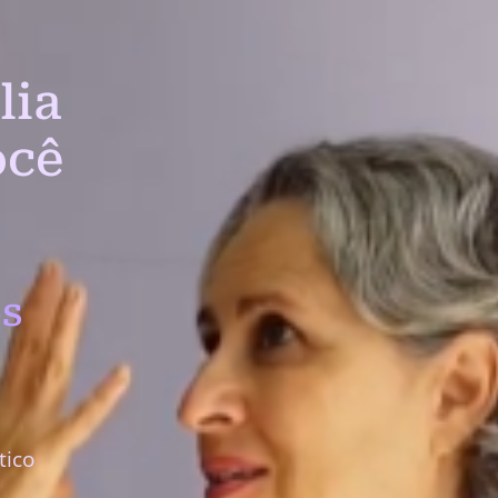
lia
ocê
s
tico