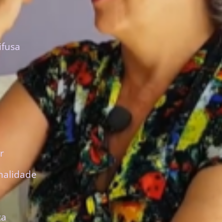
ifusa
r
nalidade
ca