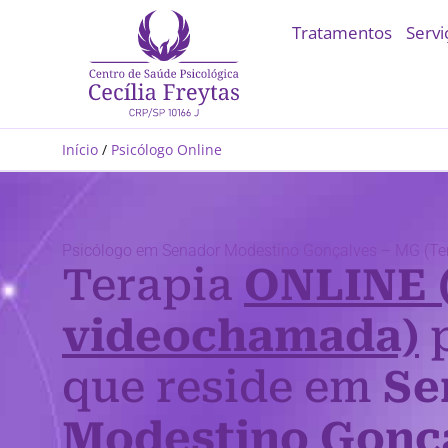
Tratamentos
Servi
Início
/
Psicólogo Online
Psicólogo em Senador Modestino Gonçalves – MG (Ter
Terapia
ONLINE 
videochamada)
p
que reside em
Se
Modestino Gonça