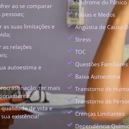
Síndrome do Pânico
ofrer ao se comparar
 pessoas;
Fobias e Medos
 as suas limitações e
Angústia de Causa D
vida;
Stress
r as relações
TOC
is;
Questões Familiares
ua autoestima e
Baixa Autoestima
procrastinação, ter mais
Transtorno de Humo
ecionamento;
Transtorno de Perso
 qualidade de vida e
Crenças Limitantes
 sua existência!
Dependência Quími