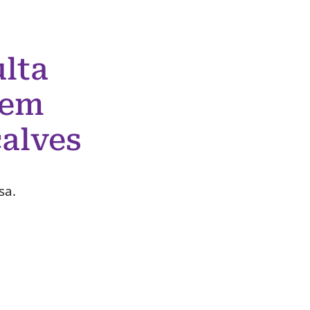
lta
 em
alves
sa.