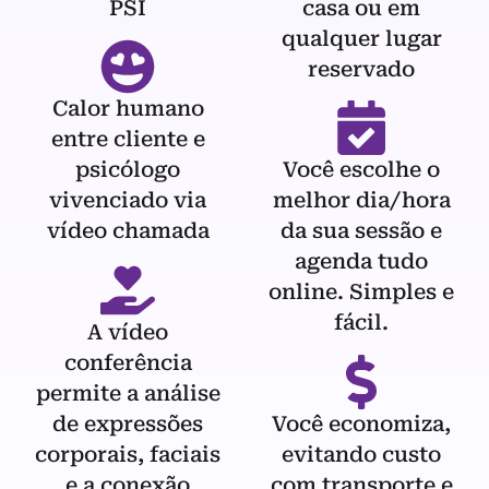
PSI
casa ou em
qualquer lugar
reservado
Calor humano
entre cliente e
psicólogo
Você escolhe o
vivenciado via
melhor dia/hora
vídeo chamada
da sua sessão e
agenda tudo
online. Simples e
fácil.
A vídeo
conferência
permite a análise
de expressões
Você economiza,
corporais, faciais
evitando custo
e a conexão
com transporte e