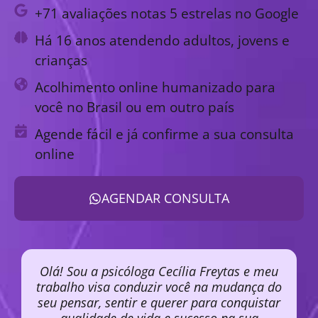
+71 avaliações notas 5 estrelas no Google
Há 16 anos atendendo adultos, jovens e
crianças
Acolhimento online humanizado para
você no Brasil ou em outro país
Agende fácil e já confirme a sua consulta
online
AGENDAR CONSULTA
Olá! Sou a psicóloga Cecília Freytas e meu
trabalho visa conduzir você na mudança do
seu pensar, sentir e querer para conquistar