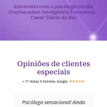
Entrevista com a psicóloga Cecília
Freytas sobre Inteligência Emocional -
Canal 'Diário da Bia'
Opiniões de clientes
especiais
+ 71 Notas 5 Estrelas Google
★
★
★
★
★
Psicóloga sensacional! Ainda