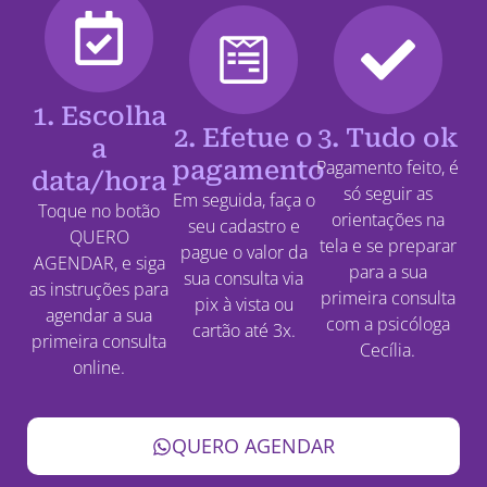
1. Escolha
2. Efetue o
3. Tudo ok
a
pagamento
Pagamento feito, é
data/hora
só seguir as
Em seguida, faça o
Toque no botão
orientações na
seu cadastro e
QUERO
tela e se preparar
pague o valor da
AGENDAR, e siga
para a sua
sua consulta via
as instruções para
primeira consulta
pix à vista ou
agendar a sua
com a psicóloga
cartão até 3x.
primeira consulta
Cecília.
online.
QUERO AGENDAR