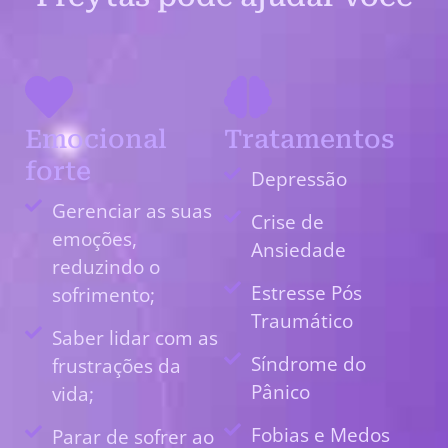
Emocional
Tratamentos
forte
Depressão
Gerenciar as suas
Crise de
emoções,
Ansiedade
reduzindo o
Estresse Pós
sofrimento;
Traumático
Saber lidar com as
Síndrome do
frustrações da
Pânico
vida;
Fobias e Medos
Parar de sofrer ao