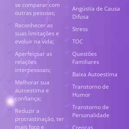
se comparar com
Angústia de Causa
outras pessoas;
Difusa
Reconhecer as
Stress
suas limitações e
evoluir na vida;
TOC
Aperfeiçoar as
Questões
relações
Familiares
interpessoais;
Baixa Autoestima
Melhorar sua
Transtorno de
autoestima e
Humor
confiança;
Transtorno de
Reduzir a
Personalidade
procrastinação, ter
mais foco e
Crenças